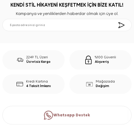
KENDİ STİL HİKAYENİ KEŞFETMEK İÇİN BİZE KATIL!
Kampanya ve yeniliklerden haberdar olmak için üye ol.
2249 TL Üzeri
%100 Güvenli
Ücretsiz Kargo
Alışveriş
Kredi Kartına
Mağazada
4 Taksit İmkanı
Değişim
Whatsapp Destek