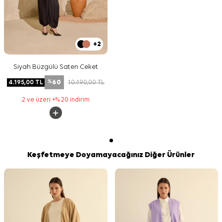
+2
Siyah Büzgülü Saten Ceket
60
4.195,00
TL
10.490,00
TL
%
2 ve üzeri +% 20 indirim
Keşfetmeye Doyamayacağınız Diğer Ürünler