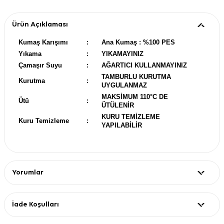
Ürün Açıklaması
Kumaş Karışımı
:
Ana Kumaş : %100 PES
Yıkama
:
YIKAMAYINIZ
Çamaşır Suyu
:
AĞARTICI KULLANMAYINIZ
TAMBURLU KURUTMA
Kurutma
:
UYGULANMAZ
MAKSİMUM 110°C DE
Ütü
:
ÜTÜLENİR
KURU TEMİZLEME
Kuru Temizleme
:
YAPILABİLİR
Yorumlar
İade Koşulları