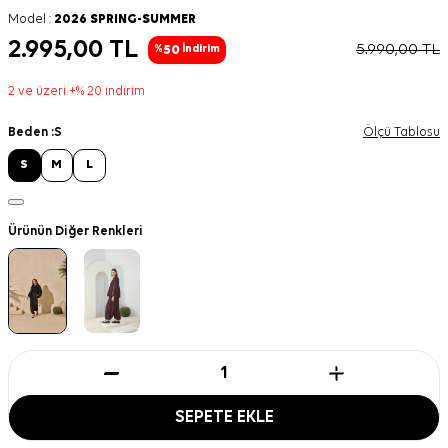
Model :
2026 SPRING-SUMMER
2.995,00
TL
5.990,00
TL
50
%
İndirim
2 ve üzeri +% 20 indirim
Beden :
S
Ölçü Tablosu
S
M
L
Ürünün Diğer Renkleri
SEPETE EKLE