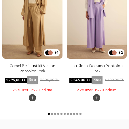
+1
+2
Camel Beli Lastikli Viscon
Lila Klasik Dokuma Pantolon
Pantolon Etek
Etek
50
50
1.995,00
TL
3.990,00
TL
2.245,00
TL
4.490,00
TL
%
%
2 ve üzeri +% 20 indirim
2 ve üzeri +% 20 indirim