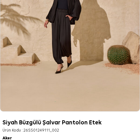
Siyah Büzgülü Şalvar Pantolon Etek
Ürün Kodu :
26SS01249111_002
Aker