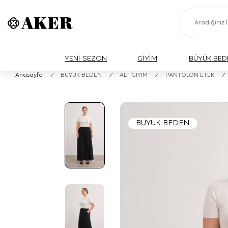
YENİ SEZON
GİYİM
BÜYÜK BED
Anasayfa
/
BÜYÜK BEDEN
/
ALT GİYİM
/
PANTOLON ETEK
/
BÜYÜK BEDEN