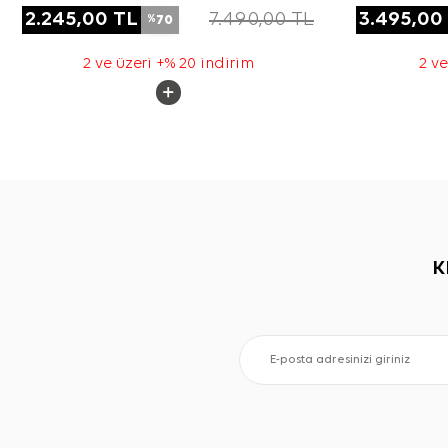
2.245,00
TL
7.490,00
TL
3.495,00
70
%
2 ve üzeri +% 20 indirim
2 ve
K