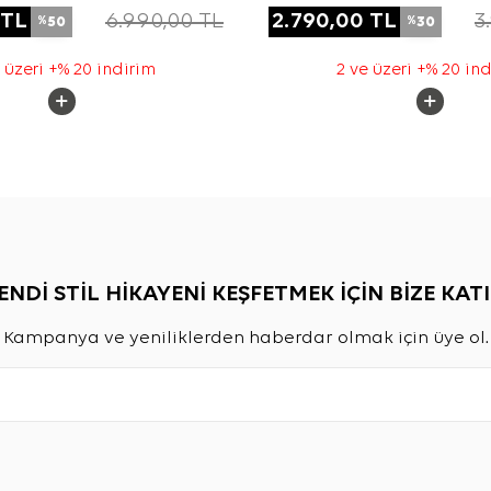
Etek
Pantolon Etek
TL
6.990,00
TL
2.790,00
TL
3
50
30
%
%
 üzeri +% 20 indirim
2 ve üzeri +% 20 in
ENDİ STİL HİKAYENİ KEŞFETMEK İÇİN BİZE KATI
Kampanya ve yeniliklerden haberdar olmak için üye ol.