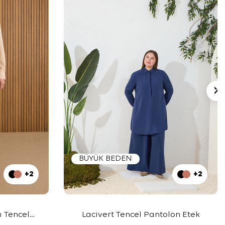
BÜYÜK BEDEN
+2
+2
ı Tencel
Lacivert Tencel Pantolon Etek