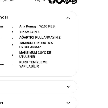
oriye Ekle
Paylaş
ması
mı
:
Ana Kumaş : %100 PES
:
YIKAMAYINIZ
u
:
AĞARTICI KULLANMAYINIZ
TAMBURLU KURUTMA
:
UYGULANMAZ
MAKSİMUM 110°C DE
:
ÜTÜLENİR
KURU TEMİZLEME
eme
:
YAPILABİLİR
rı