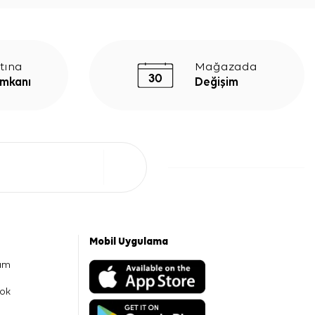
tına
Mağazada
İmkanı
Değişim
Mobil Uygulama
am
ok