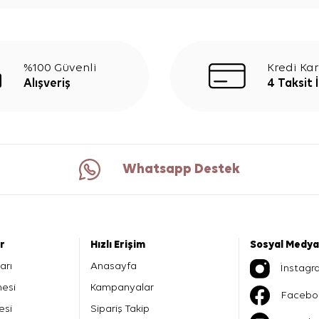
%100 Güvenli
Kredi Kar
Alışveriş
4 Taksit 
Whatsapp Destek
er
Hızlı Erişim
Sosyal Medya
arı
Anasayfa
İnstagr
mesi
Kampanyalar
Facebo
esi
Sipariş Takip