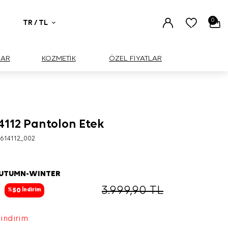
0
TR / TL
UAR
KOZMETİK
ÖZEL FİYATLAR
4112 Pantolon Etek
BÜYÜK
614112_002
AUTUMN-WINTER
3.999,90
TL
50
%
İndirim
 indirim