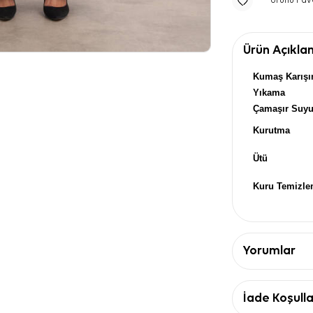
Ürünü Fav
Ürün Açıkla
Kumaş Karışı
Yıkama
Çamaşır Suy
Kurutma
Ütü
Kuru Temizl
Yorumlar
İade Koşulla