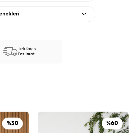
nekleri
Hızlı Kargo
Teslimat
%
30
%
60