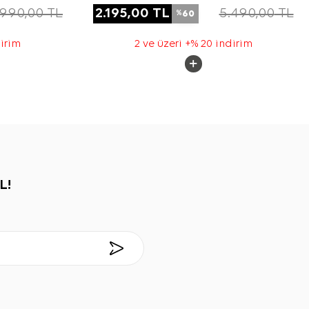
.990,00
TL
2.195,00
TL
5.490,00
TL
60
%
dirim
2 ve üzeri +% 20 indirim
L!