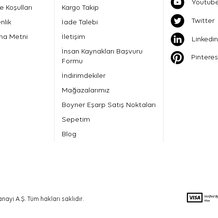
Youtub
e Koşulları
Kargo Takip
Twitter
nlik
İade Talebi
ma Metni
İletişim
Linkedin
İnsan Kaynakları Başvuru
Pinteres
Formu
İndirimdekiler
Mağazalarımız
Boyner Eşarp Satış Noktaları
Sepetim
Blog
nayi A.Ş. Tüm hakları saklıdır.