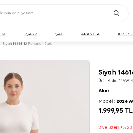
EN
EŞARP
ŞAL
ARANCIA
AKSES
Siyah 14614112 Pantolon Etek
Siyah 1461
BÜYÜK BEDEN
Ürün Kodu :
24AW14
Aker
Model :
2024 
1.999,95
TL
2 ve üzeri +% 20