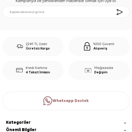
Kampanya ve yeniliklerden haberdar olmak için üye ol.
2249 TL Üzeri
%100 Güvenli
Ücretsiz Kargo
Alışveriş
Kredi Kartına
Mağazada
4 Taksit İmkanı
Değişim
Whatsapp Destek
Kategoriler
Önemli Bilgiler