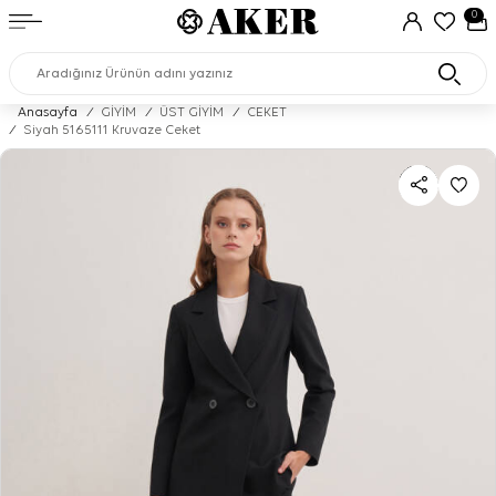
0
Anasayfa
/
GİYİM
/
ÜST GİYİM
/
CEKET
/
Siyah 5165111 Kruvaze Ceket