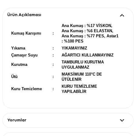
Ürün Açıklaması
Ana Kumaş : %17 VİSKON,
Ana Kumaş : %6 ELASTAN,
Kumaş Karışımı
:
Ana Kumaş : %77 PES, Astar1
: %100 PES
Yıkama
:
YIKAMAYINIZ
Çamaşır Suyu
:
AĞARTICI KULLANMAYINIZ
TAMBURLU KURUTMA
Kurutma
:
UYGULANMAZ
MAKSİMUM 110°C DE
Ütü
:
ÜTÜLENİR
KURU TEMİZLEME
Kuru Temizleme
:
YAPILABİLİR
Yorumlar