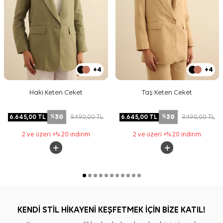
+4
+4
Haki Keten Ceket
Taş Keten Ceket
30
30
6.645,00
TL
9.490,00
TL
6.645,00
TL
9.490,00
TL
%
%
2 ve üzeri +% 20 indirim
2 ve üzeri +% 20 indirim
KENDİ STİL HİKAYENİ KEŞFETMEK İÇİN BİZE KATIL!