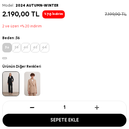
Model :
2024 AUTUMN-WINTER
2.190,00
TL
7.199,90
TL
70
%
İndirim
2 ve üzeri +% 20 indirim
Beden :
36
36
38
40
42
44
Ürünün Diğer Renkleri
SEPETE EKLE