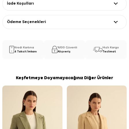
İade Koşulları
Ödeme Seçenekleri
Kredi Kartına
%100 Güvenli
Hızlı Kargo
4 Taksit İmkanı
Alışveriş
Teslimat
Keşfetmeye Doyamayacağınız Diğer Ürünler