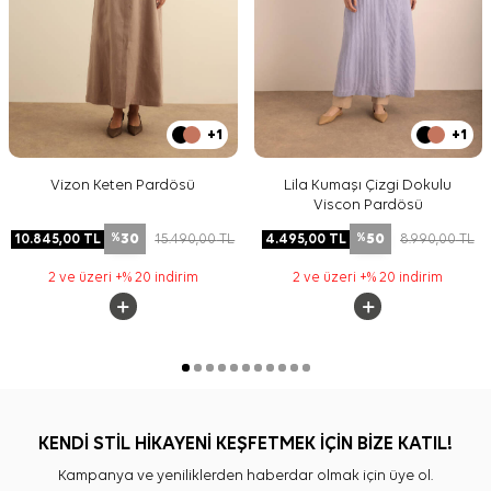
+1
+1
Vizon Keten Pardösü
Lila Kumaşı Çizgi Dokulu
Viscon Pardösü
30
50
10.845,00
TL
15.490,00
TL
4.495,00
TL
8.990,00
TL
%
%
2 ve üzeri +% 20 indirim
2 ve üzeri +% 20 indirim
KENDİ STİL HİKAYENİ KEŞFETMEK İÇİN BİZE KATIL!
Kampanya ve yeniliklerden haberdar olmak için üye ol.