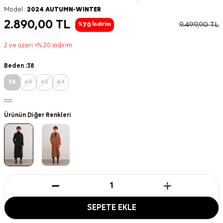
Model :
2024 AUTUMN-WINTER
2.890,00
TL
9.499,90
TL
70
%
İndirim
2 ve üzeri +% 20 indirim
Beden :
38
38
40
42
44
Ürünün Diğer Renkleri
SEPETE EKLE