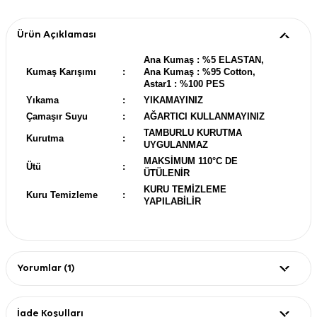
Ürün Açıklaması
Ana Kumaş : %5 ELASTAN,
Kumaş Karışımı
:
Ana Kumaş : %95 Cotton,
Astar1 : %100 PES
Yıkama
:
YIKAMAYINIZ
Çamaşır Suyu
:
AĞARTICI KULLANMAYINIZ
TAMBURLU KURUTMA
Kurutma
:
UYGULANMAZ
MAKSİMUM 110°C DE
Ütü
:
ÜTÜLENİR
KURU TEMİZLEME
Kuru Temizleme
:
YAPILABİLİR
Yorumlar (1)
İade Koşulları