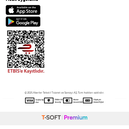
© 2025 Akerler Tekstil Ticaret ve Sanayi A.Ş. Tüm hakları saklıdır.