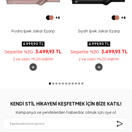
+6
+6
Pudra İpek Jakar Eşarp
Siyah İpek Jakar Eşarp
4.999,90
TL
4.999,90
TL
Sepette %30
3.499,93
TL
Sepette %30
3.499,93
TL
2 ve üzeri +% 20 indirim
2 ve üzeri +% 20 indirim
KENDİ STİL HİKAYENİ KEŞFETMEK İÇİN BİZE KATIL!
Kampanya ve yeniliklerden haberdar olmak için üye ol.