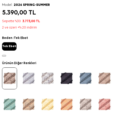
Model :
2026 SPRING-SUMMER
5.390,00
TL
Sepette %30
3.773,00
TL
2 ve üzeri +% 20 indirim
Beden :
Tek Ebat
Tek Ebat
Ürünün Diğer Renkleri