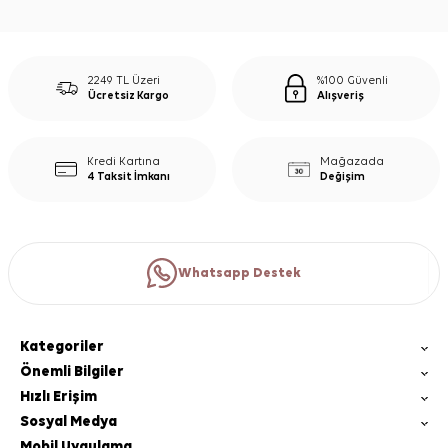
2249 TL Üzeri
%100 Güvenli
Ücretsiz Kargo
Alışveriş
Kredi Kartına
Mağazada
4 Taksit İmkanı
Değişim
Whatsapp Destek
Kategoriler
Önemli Bilgiler
Hızlı Erişim
Sosyal Medya
Mobil Uygulama