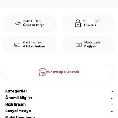
2249 TL Üzeri
%100 Güvenli
Ücretsiz Kargo
Alışveriş
Kredi Kartına
Mağazada
4 Taksit İmkanı
Değişim
Whatsapp Destek
Kategoriler
Önemli Bilgiler
Hızlı Erişim
Sosyal Medya
Mobil Uygulama