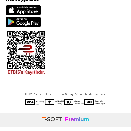
© 2025 Akerler Tekstil Ticaret ve Sanayi A.Ş. Tüm hakları saklıdır.