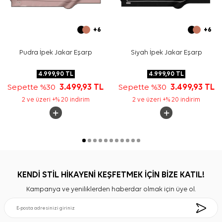
+6
+6
Pudra İpek Jakar Eşarp
Siyah İpek Jakar Eşarp
4.999,90
TL
4.999,90
TL
Sepette %30
3.499,93
TL
Sepette %30
3.499,93
TL
2 ve üzeri +% 20 indirim
2 ve üzeri +% 20 indirim
KENDİ STİL HİKAYENİ KEŞFETMEK İÇİN BİZE KATIL!
Kampanya ve yeniliklerden haberdar olmak için üye ol.