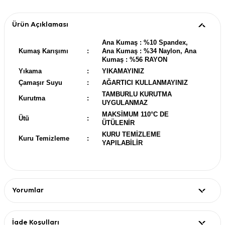
Ürün Açıklaması
Ana Kumaş : %10 Spandex,
Kumaş Karışımı
:
Ana Kumaş : %34 Naylon, Ana
Kumaş : %56 RAYON
Yıkama
:
YIKAMAYINIZ
Çamaşır Suyu
:
AĞARTICI KULLANMAYINIZ
TAMBURLU KURUTMA
Kurutma
:
UYGULANMAZ
MAKSİMUM 110°C DE
Ütü
:
ÜTÜLENİR
KURU TEMİZLEME
Kuru Temizleme
:
YAPILABİLİR
Yorumlar
İade Koşulları