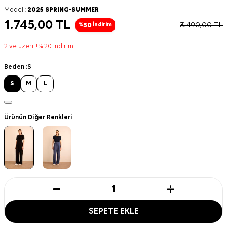
Model :
2025 SPRING-SUMMER
1.745,00
TL
3.490,00
TL
50
%
İndirim
2 ve üzeri +% 20 indirim
Beden :
S
S
M
L
Ürünün Diğer Renkleri
SEPETE EKLE