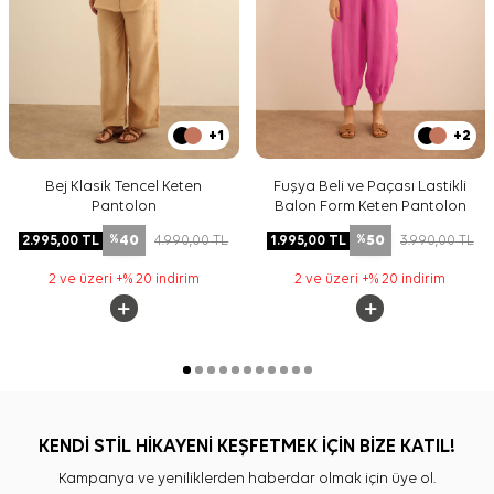
+1
+2
Bej Klasik Tencel Keten
Fuşya Beli ve Paçası Lastikli
Pantolon
Balon Form Keten Pantolon
40
50
2.995,00
TL
4.990,00
TL
1.995,00
TL
3.990,00
TL
%
%
2 ve üzeri +% 20 indirim
2 ve üzeri +% 20 indirim
KENDİ STİL HİKAYENİ KEŞFETMEK İÇİN BİZE KATIL!
Kampanya ve yeniliklerden haberdar olmak için üye ol.