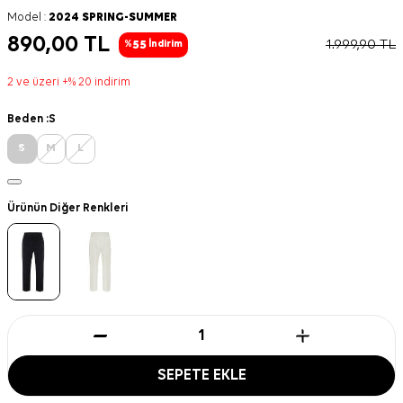
Model :
2024 SPRING-SUMMER
890,00
TL
1.999,90
TL
55
%
İndirim
2 ve üzeri +% 20 indirim
Beden :
S
S
M
L
Ürünün Diğer Renkleri
SEPETE EKLE