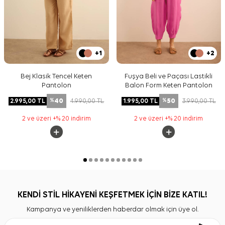
+1
+2
Bej Klasik Tencel Keten
Fuşya Beli ve Paçası Lastikli
Pantolon
Balon Form Keten Pantolon
40
50
2.995,00
TL
4.990,00
TL
1.995,00
TL
3.990,00
TL
%
%
2 ve üzeri +% 20 indirim
2 ve üzeri +% 20 indirim
KENDİ STİL HİKAYENİ KEŞFETMEK İÇİN BİZE KATIL!
Kampanya ve yeniliklerden haberdar olmak için üye ol.