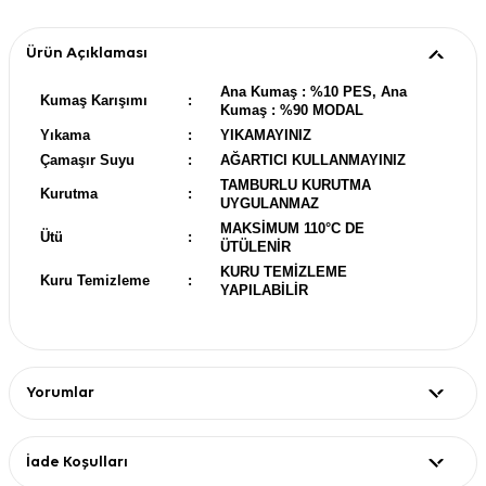
Ürün Açıklaması
Ana Kumaş : %10 PES, Ana
Kumaş Karışımı
:
Kumaş : %90 MODAL
Yıkama
:
YIKAMAYINIZ
Çamaşır Suyu
:
AĞARTICI KULLANMAYINIZ
TAMBURLU KURUTMA
Kurutma
:
UYGULANMAZ
MAKSİMUM 110°C DE
Ütü
:
ÜTÜLENİR
KURU TEMİZLEME
Kuru Temizleme
:
YAPILABİLİR
Yorumlar
İade Koşulları