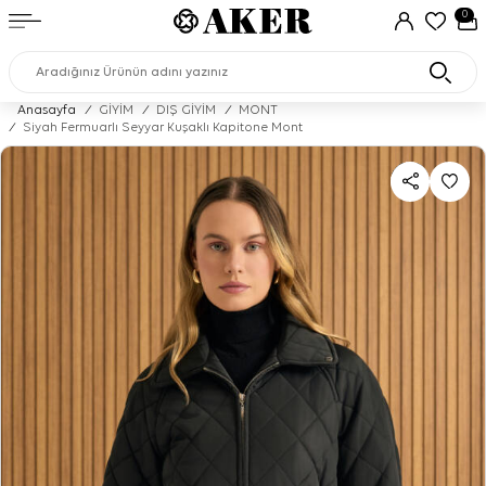
0
Anasayfa
/
GİYİM
/
DIŞ GİYİM
/
MONT
/
Siyah Fermuarlı Seyyar Kuşaklı Kapitone Mont