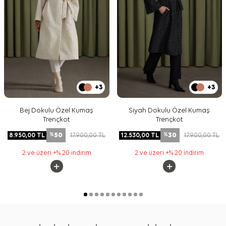
+3
+3
Bej Dokulu Özel Kumaş
Siyah Dokulu Özel Kumaş
Trençkot
Trençkot
50
30
8.950,00
TL
17.900,00
TL
12.530,00
TL
17.900,00
TL
%
%
2 ve üzeri +% 20 indirim
2 ve üzeri +% 20 indirim