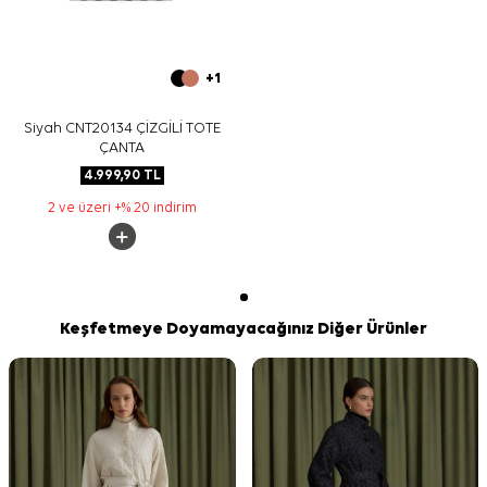
+1
Siyah CNT20134 ÇİZGİLİ TOTE
ÇANTA
4.999,90
TL
2 ve üzeri +% 20 indirim
Keşfetmeye Doyamayacağınız Diğer Ürünler