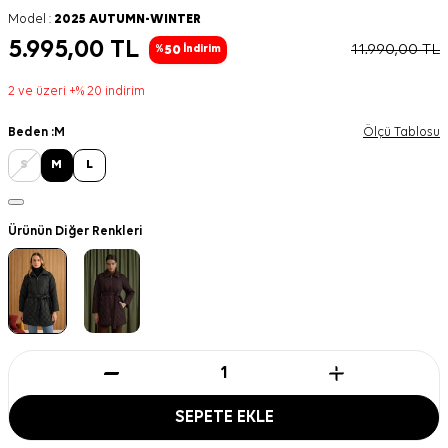
Model :
2025 AUTUMN-WINTER
5.995,00
TL
11.990,00
TL
50
%
İndirim
2 ve üzeri +% 20 indirim
Beden :
M
Ölçü Tablosu
S
M
L
Ürünün Diğer Renkleri
SEPETE EKLE