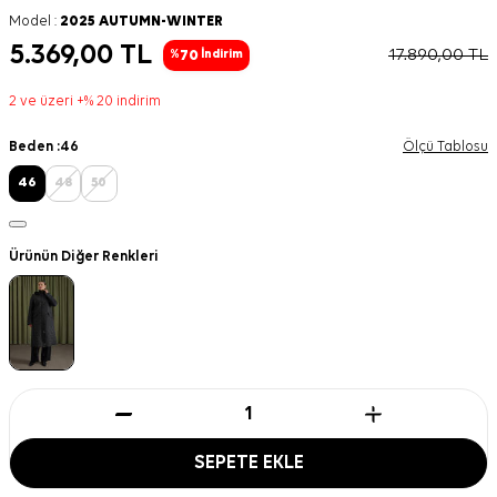
Model :
2025 AUTUMN-WINTER
5.369,00
TL
17.890,00
TL
70
%
İndirim
2 ve üzeri +% 20 indirim
Beden :
46
Ölçü Tablosu
46
48
50
Ürünün Diğer Renkleri
SEPETE EKLE