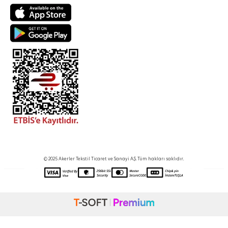
© 2025 Akerler Tekstil Ticaret ve Sanayi A.Ş. Tüm hakları saklıdır.