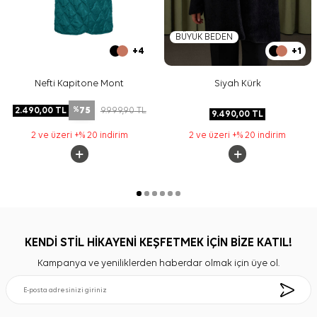
BÜYÜK BEDEN
+4
+1
Nefti Kapitone Mont
Siyah Kürk
75
2.490,00
TL
9.999,90
TL
%
9.490,00
TL
2 ve üzeri +% 20 indirim
2 ve üzeri +% 20 indirim
KENDİ STİL HİKAYENİ KEŞFETMEK İÇİN BİZE KATIL!
Kampanya ve yeniliklerden haberdar olmak için üye ol.