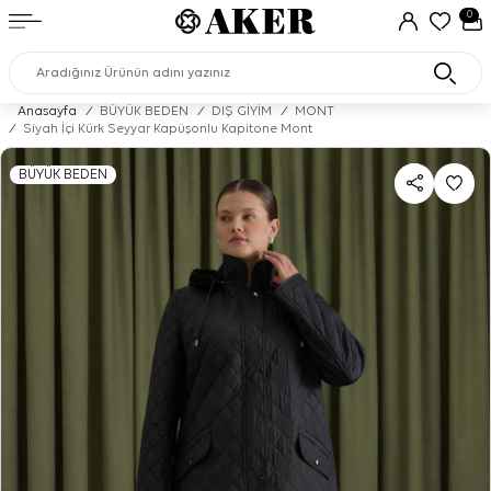
0
Anasayfa
/
BÜYÜK BEDEN
/
DIŞ GİYİM
/
MONT
/
Siyah İçi Kürk Seyyar Kapüşonlu Kapitone Mont
BÜYÜK BEDEN