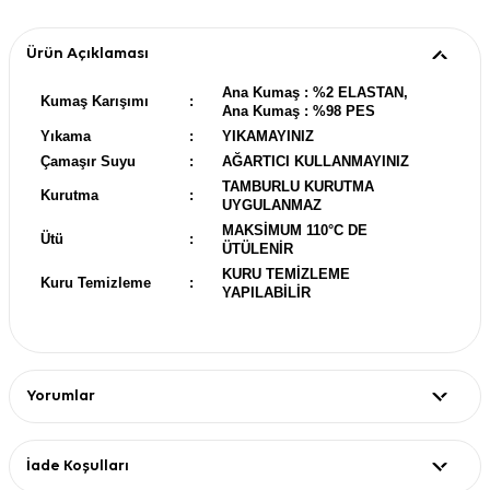
Ürün Açıklaması
Ana Kumaş : %2 ELASTAN,
Kumaş Karışımı
:
Ana Kumaş : %98 PES
Yıkama
:
YIKAMAYINIZ
Çamaşır Suyu
:
AĞARTICI KULLANMAYINIZ
TAMBURLU KURUTMA
Kurutma
:
UYGULANMAZ
MAKSİMUM 110°C DE
Ütü
:
ÜTÜLENİR
KURU TEMİZLEME
Kuru Temizleme
:
YAPILABİLİR
Yorumlar
İade Koşulları