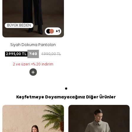
BÜYÜK BEDEN
+1
Siyah Dokuma Pantolon
40
2.995,00
TL
4.990,00
TL
%
2 ve üzeri +% 20 indirim
Keşfetmeye Doyamayacağınız Diğer Ürünler