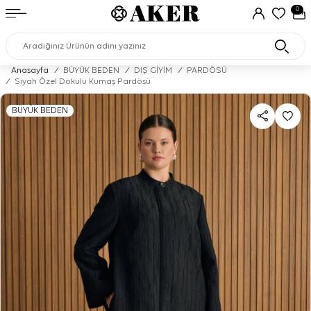
0
Anasayfa
/
BÜYÜK BEDEN
/
DIŞ GİYİM
/
PARDÖSÜ
/
Siyah Özel Dokulu Kumaş Pardösü
BÜYÜK BEDEN