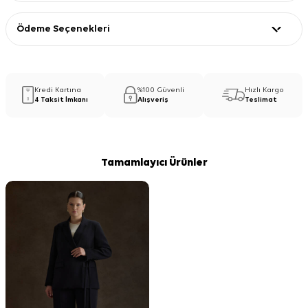
Ödeme Seçenekleri
Kredi Kartına
%100 Güvenli
Hızlı Kargo
4 Taksit İmkanı
Alışveriş
Teslimat
Tamamlayıcı Ürünler