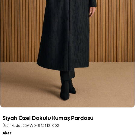
Siyah Özel Dokulu Kumaş Pardösü
Ürün Kodu :
25AW04843112_002
Aker