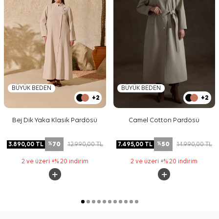
BÜYÜK BEDEN
BÜYÜK BEDEN
+2
+2
Bej Dik Yaka Klasik Pardösü
Camel Cotton Pardösü
70
50
3.890,00
TL
12.990,00
TL
7.495,00
TL
14.990,00
TL
%
%
2 ve üzeri +% 20 indirim
2 ve üzeri +% 20 indirim