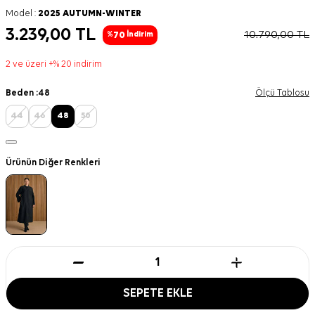
Model :
2025 AUTUMN-WINTER
3.239,00
TL
10.790,00
TL
70
%
İndirim
2 ve üzeri +% 20 indirim
Beden :
48
Ölçü Tablosu
44
46
48
50
Ürünün Diğer Renkleri
SEPETE EKLE