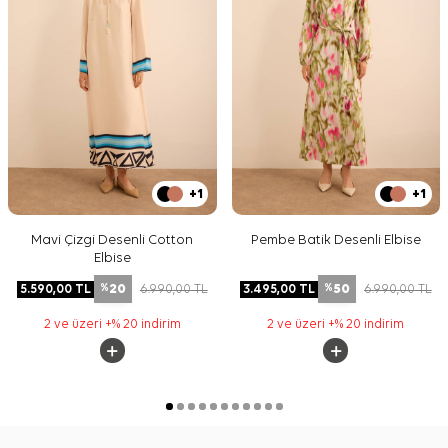
+1
+1
Mavi Çizgi Desenli Cotton
Pembe Batik Desenli Elbise
Elbise
20
50
5.590,00
TL
6.990,00
TL
3.495,00
TL
6.990,00
TL
%
%
2 ve üzeri +% 20 indirim
2 ve üzeri +% 20 indirim