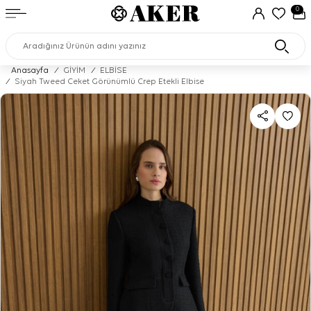
0
Anasayfa
/
GİYİM
/
ELBİSE
/
Siyah Tweed Ceket Görünümlü Crep Etekli Elbise