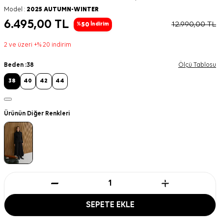
Model :
2025 AUTUMN-WINTER
6.495,00
TL
12.990,00
TL
50
%
İndirim
2 ve üzeri +% 20 indirim
Beden :
38
Ölçü Tablosu
38
40
42
44
Ürünün Diğer Renkleri
SEPETE EKLE