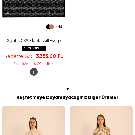
+16
Siyah 90X90 İpek Twill Eşarp
4.790,01
TL
Sepette %30
3.353,00
TL
2 ve üzeri +% 20 indirim
Keşfetmeye Doyamayacağınız Diğer Ürünler