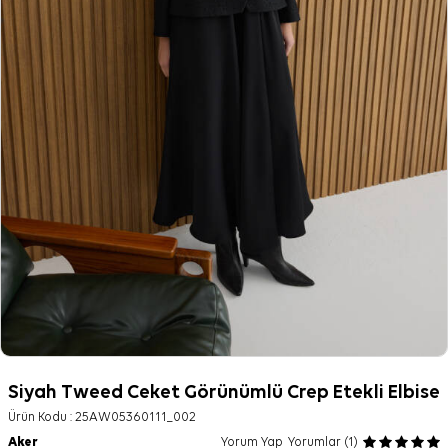
Siyah Tweed Ceket Görünümlü Crep Etekli Elbise
Ürün Kodu :
25AW05360111_002
Aker
Yorum Yap
Yorumlar (1)