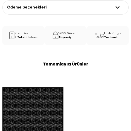
Ödeme Seçenekleri
Kredi Kartına
%100 Güvenli
Hızlı Kargo
4 Taksit İmkanı
Alışveriş
Teslimat
Tamamlayıcı Ürünler