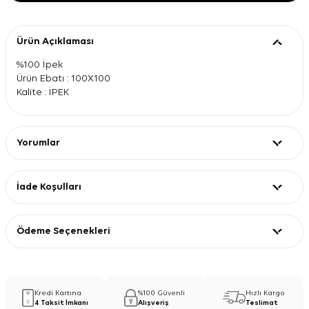
Ürün Açıklaması
%100 İpek
Ürün Ebatı : 100X100
Kalite : İPEK
Yorumlar
İade Koşulları
Ödeme Seçenekleri
Kredi Kartına
%100 Güvenli
Hızlı Kargo
4 Taksit İmkanı
Alışveriş
Teslimat