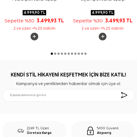
4.999,90
TL
4.999,90
TL
Sepette %30
3.499,93
TL
Sepette %30
3.499,93
TL
2 ve üzeri +% 20 indirim
2 ve üzeri +% 20 indirim
KENDİ STİL HİKAYENİ KEŞFETMEK İÇİN BİZE KATIL!
Kampanya ve yeniliklerden haberdar olmak için üye ol.
2249 TL Üzeri
%100 Güvenli
Ücretsiz Kargo
Alışveriş