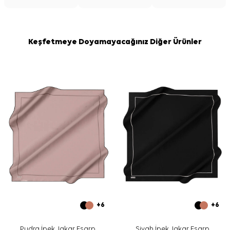
Keşfetmeye Doyamayacağınız Diğer Ürünler
+6
+6
Pudra İpek Jakar Eşarp
Siyah İpek Jakar Eşarp