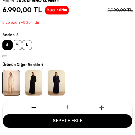
Model :
2025 SPRING-SUMMER
6.990,00
TL
9.990,00
TL
30
%
İndirim
2 ve üzeri +% 20 indirim
Beden :
S
S
M
L
Ürünün Diğer Renkleri
SEPETE EKLE