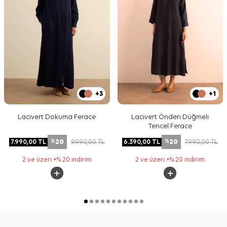
+3
+1
Lacivert Dokuma Ferace
Lacivert Önden Düğmeli
Tencel Ferace
20
20
7.990,00
TL
9.990,00
TL
6.390,00
TL
7.990,00
TL
%
%
2 ve üzeri +% 20 indirim
2 ve üzeri +% 20 indirim