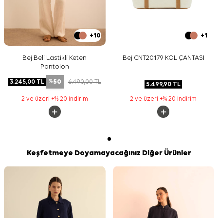
+10
+1
Bej Beli Lastikli Keten
Bej CNT20179 KOL ÇANTASI
Pantolon
50
3.245,00
TL
6.490,00
TL
%
5.499,90
TL
2 ve üzeri +% 20 indirim
2 ve üzeri +% 20 indirim
Keşfetmeye Doyamayacağınız Diğer Ürünler