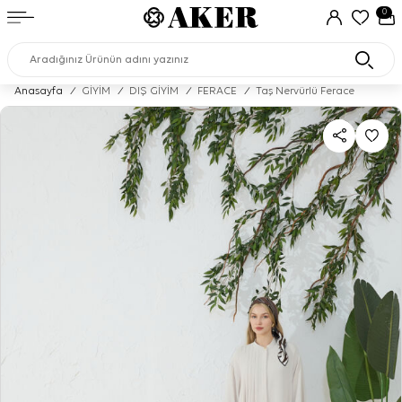
0
Anasayfa
/
GİYİM
/
DIŞ GİYİM
/
FERACE
/
Taş Nervürlü Ferace