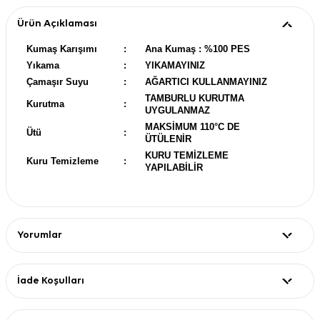
Ürün Açıklaması
Kumaş Karışımı
:
Ana Kumaş : %100 PES
Yıkama
:
YIKAMAYINIZ
Çamaşır Suyu
:
AĞARTICI KULLANMAYINIZ
TAMBURLU KURUTMA
Kurutma
:
UYGULANMAZ
MAKSİMUM 110°C DE
Ütü
:
ÜTÜLENİR
KURU TEMİZLEME
Kuru Temizleme
:
YAPILABİLİR
Yorumlar
İade Koşulları