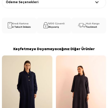
Ödeme Seçenekleri
Kredi Kartına
%100 Güvenli
Hızlı Kargo
4 Taksit İmkanı
Alışveriş
Teslimat
Keşfetmeye Doyamayacağınız Diğer Ürünler