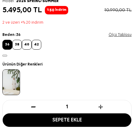
Model :
2026 SPRING-SUMMER
5.495,00
TL
10.990,00
TL
50
%
İndirim
2 ve üzeri +% 20 indirim
Beden :
36
Ölçü Tablosu
36
38
40
42
Ürünün Diğer Renkleri
SEPETE EKLE