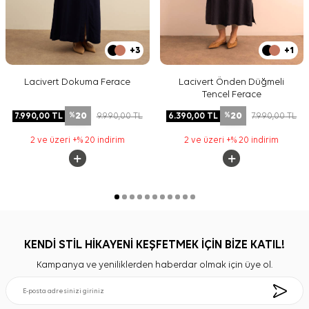
+3
+1
Lacivert Dokuma Ferace
Lacivert Önden Düğmeli
Tencel Ferace
20
20
7.990,00
TL
9.990,00
TL
6.390,00
TL
7.990,00
TL
%
%
2 ve üzeri +% 20 indirim
2 ve üzeri +% 20 indirim
KENDİ STİL HİKAYENİ KEŞFETMEK İÇİN BİZE KATIL!
Kampanya ve yeniliklerden haberdar olmak için üye ol.