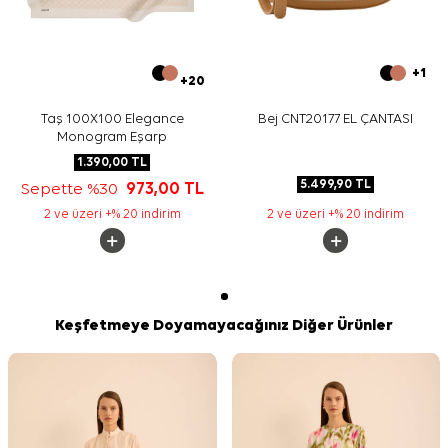
+1
+20
Taş 100X100 Elegance
Bej CNT20177 EL ÇANTASI
Monogram Eşarp
1.390,00
TL
5.499,90
TL
Sepette %30
973,00
TL
2 ve üzeri +% 20 indirim
2 ve üzeri +% 20 indirim
Keşfetmeye Doyamayacağınız Diğer Ürünler