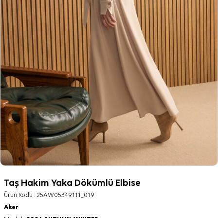
Taş Hakim Yaka Dökümlü Elbise
Ürün Kodu :
25AW05349111_019
Aker