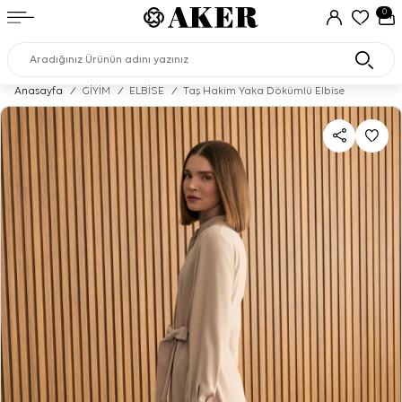
0
Anasayfa
/
GİYİM
/
ELBİSE
/
Taş Hakim Yaka Dökümlü Elbise