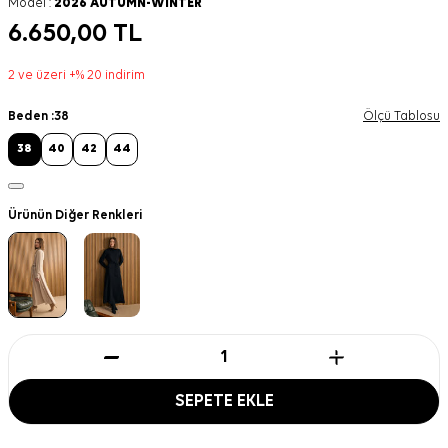
Model :
2026 AUTUMN-WINTER
6.650,00
TL
2 ve üzeri +% 20 indirim
Beden :
38
Ölçü Tablosu
38
40
42
44
Ürünün Diğer Renkleri
SEPETE EKLE