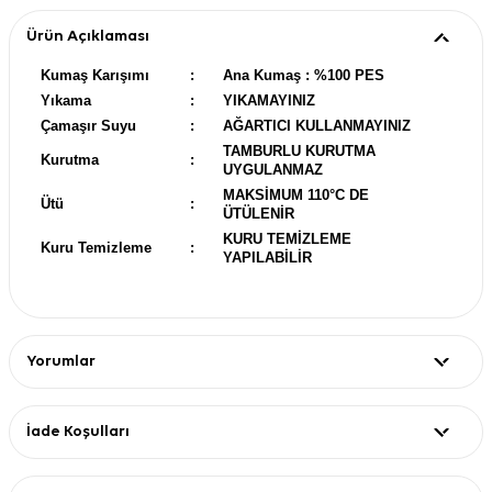
Ürün Açıklaması
Kumaş Karışımı
:
Ana Kumaş : %100 PES
Yıkama
:
YIKAMAYINIZ
Çamaşır Suyu
:
AĞARTICI KULLANMAYINIZ
TAMBURLU KURUTMA
Kurutma
:
UYGULANMAZ
MAKSİMUM 110°C DE
Ütü
:
ÜTÜLENİR
KURU TEMİZLEME
Kuru Temizleme
:
YAPILABİLİR
Yorumlar
İade Koşulları