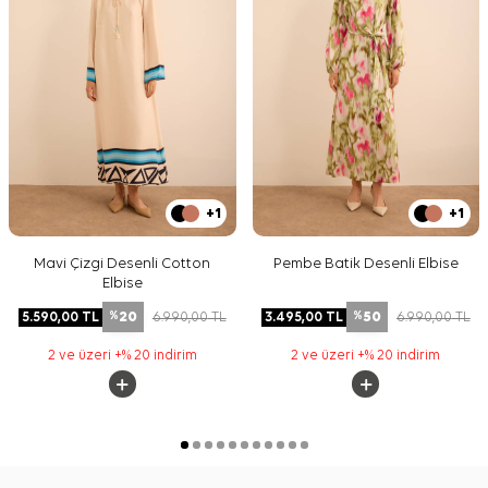
+1
+1
Mavi Çizgi Desenli Cotton
Pembe Batik Desenli Elbise
Elbise
20
50
5.590,00
TL
6.990,00
TL
3.495,00
TL
6.990,00
TL
%
%
2 ve üzeri +% 20 indirim
2 ve üzeri +% 20 indirim