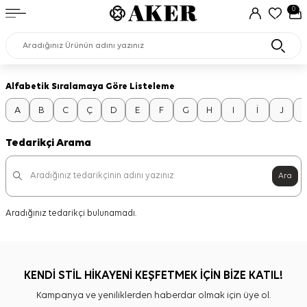
0
Alfabetik Sıralamaya Göre Listeleme
A
B
C
Ç
D
E
F
G
H
I
İ
J
Tedarikçi Arama
Ara
Aradığınız tedarikçi bulunamadı.
KENDİ STİL HİKAYENİ KEŞFETMEK İÇİN BİZE KATIL!
Kampanya ve yeniliklerden haberdar olmak için üye ol.