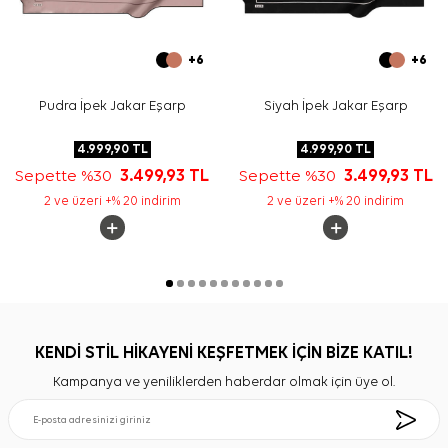
+6
+6
Pudra İpek Jakar Eşarp
Siyah İpek Jakar Eşarp
4.999,90
TL
4.999,90
TL
Sepette %30
3.499,93
TL
Sepette %30
3.499,93
TL
2 ve üzeri +% 20 indirim
2 ve üzeri +% 20 indirim
KENDİ STİL HİKAYENİ KEŞFETMEK İÇİN BİZE KATIL!
Kampanya ve yeniliklerden haberdar olmak için üye ol.