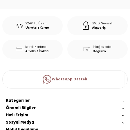
2249 TL Üzeri
%100 Güvenli
Ücretsiz Kargo
Alışveriş
Kredi Kartına
Mağazada
4 Taksit İmkanı
Değişim
Whatsapp Destek
Kategoriler
Önemli Bilgiler
Hızlı Erişim
Sosyal Medya
Mobil Uygulama