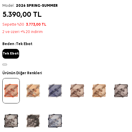
Model :
2026 SPRING-SUMMER
5.390,00
TL
Sepette %30
3.773,00
TL
2 ve üzeri +% 20 indirim
Beden :
Tek Ebat
Tek Ebat
Ürünün Diğer Renkleri