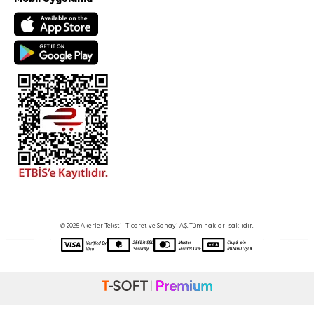
© 2025 Akerler Tekstil Ticaret ve Sanayi A.Ş. Tüm hakları saklıdır.