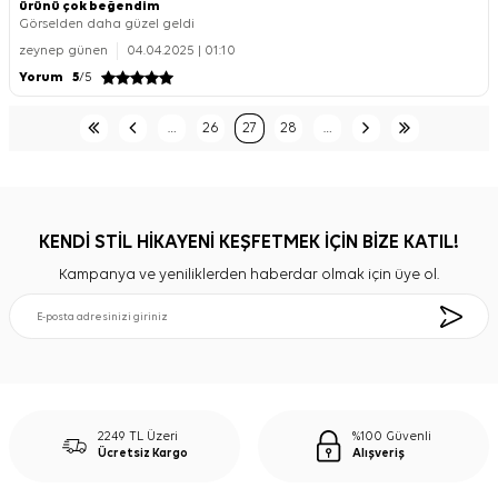
ürünü çok beğendim
Görselden daha güzel geldi
zeynep günen
04.04.2025 | 01:10
Yorum
5
/5
…
26
27
28
…
KENDİ STİL HİKAYENİ KEŞFETMEK İÇİN BİZE KATIL!
Kampanya ve yeniliklerden haberdar olmak için üye ol.
2249 TL Üzeri
%100 Güvenli
Ücretsiz Kargo
Alışveriş