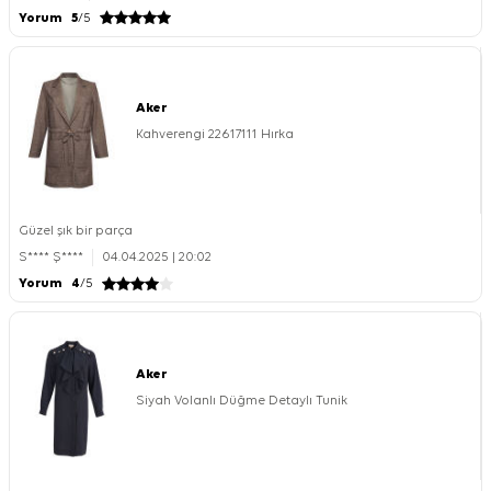
Yorum
5
/5
Aker
Kahverengi 22617111 Hırka
Güzel şık bir parça
S**** Ş****
04.04.2025 | 20:02
Yorum
4
/5
Aker
Siyah Volanlı Düğme Detaylı Tunik