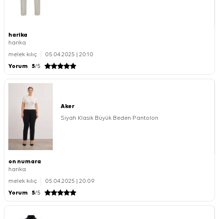
harika
harika
melek kılıç
05.04.2025 | 20:10
Yorum
5
/5
Aker
Siyah Klasik Büyük Beden Pantolon
on numara
harika
melek kılıç
05.04.2025 | 20:09
Yorum
5
/5