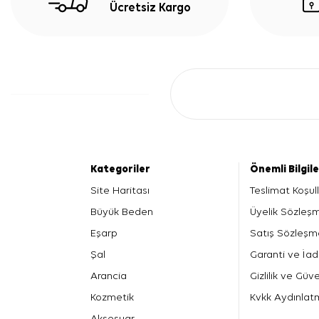
Ücretsiz Kargo
Kategoriler
Önemli Bilgil
Site Haritası
Teslimat Koşull
Büyük Beden
Üyelik Sözleş
Eşarp
Satış Sözleşm
Şal
Garanti ve İad
Arancia
Gizlilik ve Güve
Kozmetik
Kvkk Aydınlat
Aksesuar