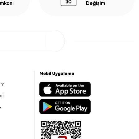
İmkanı
Değişim
Mobil Uygulama
am
ok
e