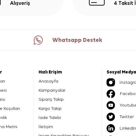
Alışveriş
4 Taksit 
Whatsapp Destek
er
Hızlı Erişim
Sosyal Medya
arı
Anasayfa
İnstagr
mesi
Kampanyalar
Facebo
esi
Sipariş Takip
Youtub
e Koşulları
Kargo Takip
Twitter
nlik
İade Talebi
ma Metni
İletişim
Linkedin
İnsan Kaynakları Başvuru