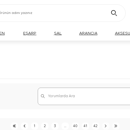
EN
EŞARP
ŞAL
ARANCIA
AKSES
1
2
3
…
40
41
42