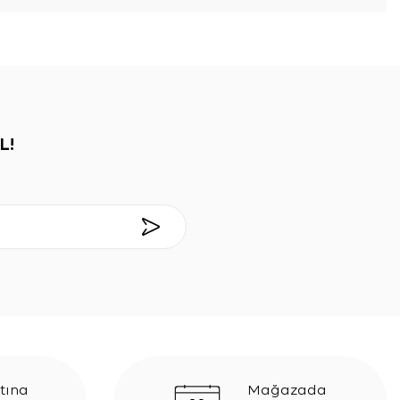
L!
tına
Mağazada