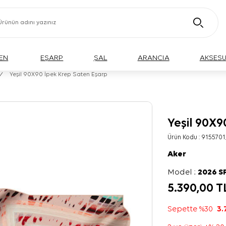
EN
EŞARP
ŞAL
ARANCIA
AKSES
/
Yeşil 90X90 İpek Krep Saten Eşarp
Yeşil 90X9
Ürün Kodu :
9155701
Aker
Model :
2026 S
5.390,00
T
Sepette %30
3.