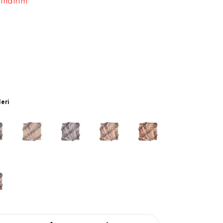
 indirim
leri