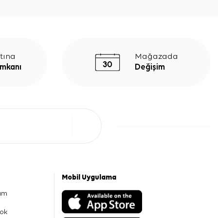
tına
Mağazada
İmkanı
Değişim
Mobil Uygulama
am
ok