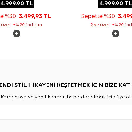
4.999,90
TL
4.999,90
TL
te %30
3.499,93
TL
Sepette %30
3.49
 üzeri +% 20 indirim
2 ve üzeri +% 20 in
ENDİ STİL HİKAYENİ KEŞFETMEK İÇİN BİZE KATI
Kampanya ve yeniliklerden haberdar olmak için üye ol.