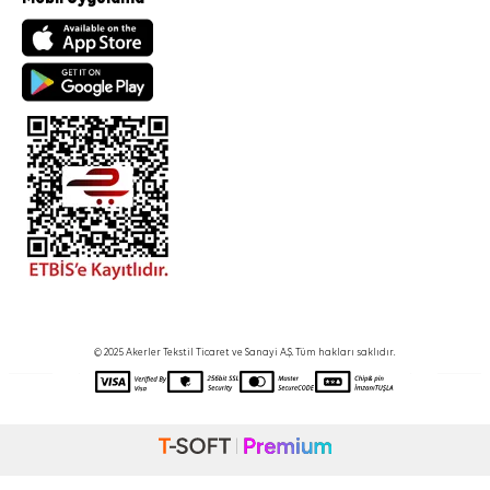
© 2025 Akerler Tekstil Ticaret ve Sanayi A.Ş. Tüm hakları saklıdır.