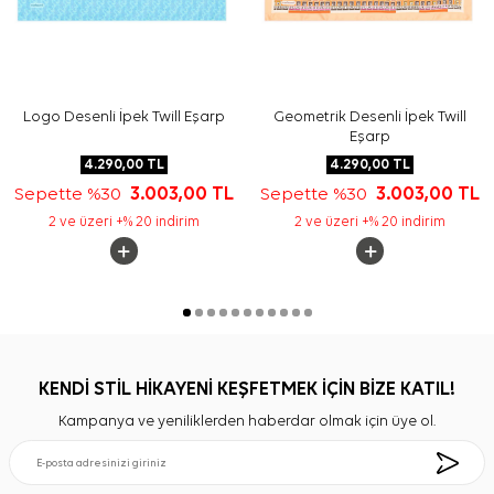
Logo Desenli İpek Twill Eşarp
Geometrik Desenli İpek Twill
Eşarp
4.290,00
TL
4.290,00
TL
Sepette %30
3.003,00
TL
Sepette %30
3.003,00
TL
2 ve üzeri +% 20 indirim
2 ve üzeri +% 20 indirim
KENDİ STİL HİKAYENİ KEŞFETMEK İÇİN BİZE KATIL!
Kampanya ve yeniliklerden haberdar olmak için üye ol.