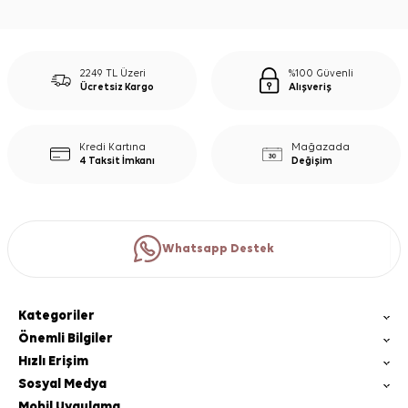
2249 TL Üzeri
%100 Güvenli
Ücretsiz Kargo
Alışveriş
Kredi Kartına
Mağazada
4 Taksit İmkanı
Değişim
Whatsapp Destek
Kategoriler
Önemli Bilgiler
Hızlı Erişim
Sosyal Medya
Mobil Uygulama