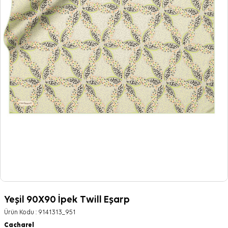
Yeşil 90X90 İpek Twill Eşarp
Ürün Kodu :
9141313_951
Cacharel