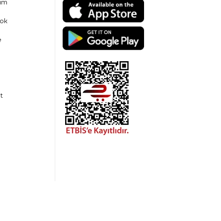
am
ok
e
t