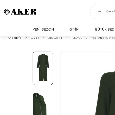
YENİ SEZON
GİYİM
BÜYÜK BED
Anasayfa
/
GİYİM
/
DIŞ GİYİM
/
FERACE
/
Yeşil Anler Detay