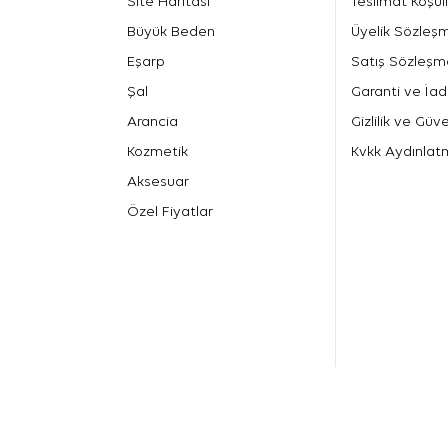
Site Haritası
Teslimat Koşull
Büyük Beden
Üyelik Sözleş
Eşarp
Satış Sözleşm
Şal
Garanti ve İad
Arancia
Gizlilik ve Güve
Kozmetik
Kvkk Aydınlat
Aksesuar
Özel Fiyatlar