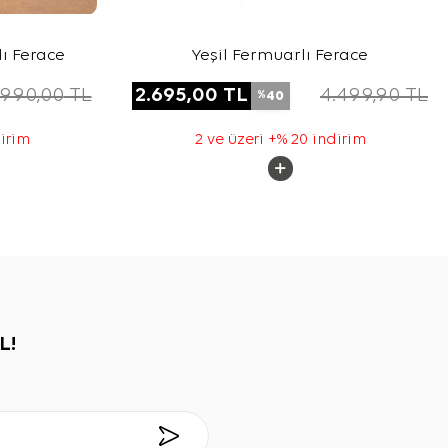
ı Ferace
Yeşil Fermuarlı Ferace
.990,00
TL
2.695,00
TL
4.499,90
TL
40
%
dirim
2 ve üzeri +% 20 indirim
L!