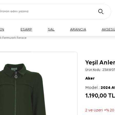
EN
EŞARP
ŞAL
ARANCIA
AKSES
lı Fermuarlı Ferace
Yeşil Anle
Ürün Kodu :
23AW07
Aker
Model :
2024 
1.190,00
T
2 ve üzeri +% 20