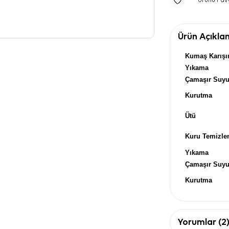
Ürünü Fav
Ürün Açıkla
Kumaş Karışı
Yıkama
Çamaşır Suy
Kurutma
Ütü
Kuru Temizl
Yıkama
Çamaşır Suy
Kurutma
Ütü
Kuru Temizl
Yorumlar (2