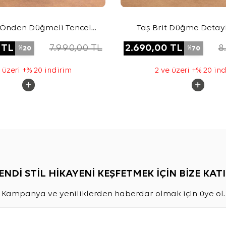
 Önden Düğmeli Tencel
Taş Brit Düğme Detayl
Ferace
TL
7.990,00
TL
2.690,00
TL
8
20
70
%
%
 üzeri +% 20 indirim
2 ve üzeri +% 20 in
ENDİ STİL HİKAYENİ KEŞFETMEK İÇİN BİZE KATI
Kampanya ve yeniliklerden haberdar olmak için üye ol.