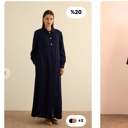
%
20
+3