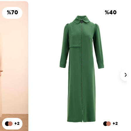
%
70
%
40
+2
+2