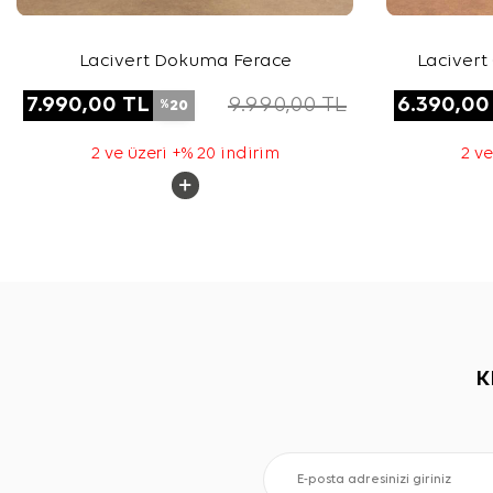
Lacivert Dokuma Ferace
Lacivert
7.990,00
TL
9.990,00
TL
6.390,00
20
%
2 ve üzeri +% 20 indirim
2 ve
K