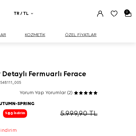
0
TR / TL
UAR
KOZMETİK
ÖZEL FİYATLAR
r Detaylı Fermuarlı Ferace
548111_005
Yorum Yap
Yorumlar (2)
AUTUMN-SPRING
L
5.999,90
TL
80
%
İndirim
 indirim