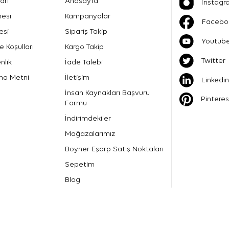
arı
Anasayfa
İnstagr
mesi
Kampanyalar
Facebo
esi
Sipariş Takip
Youtub
e Koşulları
Kargo Takip
Twitter
nlik
İade Talebi
ma Metni
İletişim
Linkedin
İnsan Kaynakları Başvuru
Pinteres
Formu
İndirimdekiler
Mağazalarımız
Boyner Eşarp Satış Noktaları
Sepetim
Blog