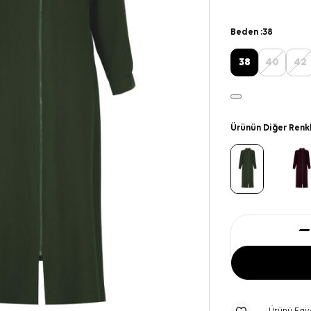
Beden :
38
38
40
42
Ürünün Diğer Renk