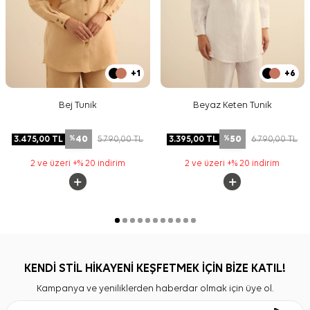
+1
+6
Bej Tunik
Beyaz Keten Tunik
40
50
3.475,00
TL
5.790,00
TL
3.395,00
TL
6.790,00
TL
%
%
2 ve üzeri +% 20 indirim
2 ve üzeri +% 20 indirim
KENDİ STİL HİKAYENİ KEŞFETMEK İÇİN BİZE KATIL!
Kampanya ve yeniliklerden haberdar olmak için üye ol.