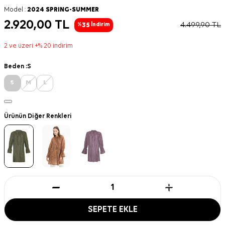
Model :
2024 SPRING-SUMMER
2.920,00
TL
4.499,90
TL
35
%
İndirim
2 ve üzeri +% 20 indirim
Beden :
S
S
M
L
Ürünün Diğer Renkleri
SEPETE EKLE