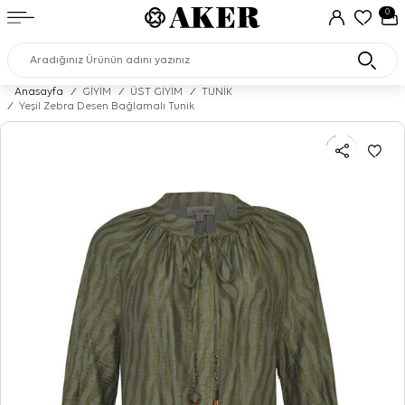
0
Anasayfa
/
GİYİM
/
ÜST GİYİM
/
TUNİK
/
Yeşil Zebra Desen Bağlamalı Tunik