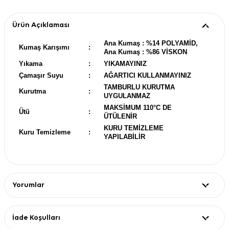
Ürün Açıklaması
Ana Kumaş : %14 POLYAMİD,
Kumaş Karışımı
:
Ana Kumaş : %86 VİSKON
Yıkama
:
YIKAMAYINIZ
Çamaşır Suyu
:
AĞARTICI KULLANMAYINIZ
TAMBURLU KURUTMA
Kurutma
:
UYGULANMAZ
MAKSİMUM 110°C DE
Ütü
:
ÜTÜLENİR
KURU TEMİZLEME
Kuru Temizleme
:
YAPILABİLİR
Yorumlar
İade Koşulları