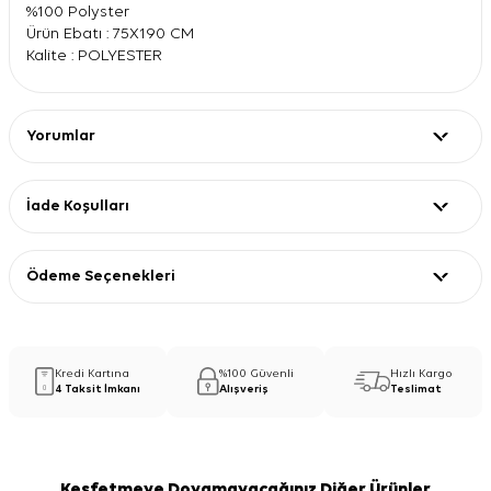
%100 Polyster
Ürün Ebatı : 75X190 CM
Kalite : POLYESTER
Yorumlar
İade Koşulları
Ödeme Seçenekleri
Kredi Kartına
%100 Güvenli
Hızlı Kargo
4 Taksit İmkanı
Alışveriş
Teslimat
Keşfetmeye Doyamayacağınız Diğer Ürünler