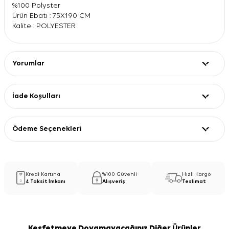
%100 Polyster
Ürün Ebatı : 75X190 CM
Kalite : POLYESTER
Yorumlar
İade Koşulları
Ödeme Seçenekleri
Kredi Kartına
%100 Güvenli
Hızlı Kargo
4 Taksit İmkanı
Alışveriş
Teslimat
Keşfetmeye Doyamayacağınız Diğer Ürünler