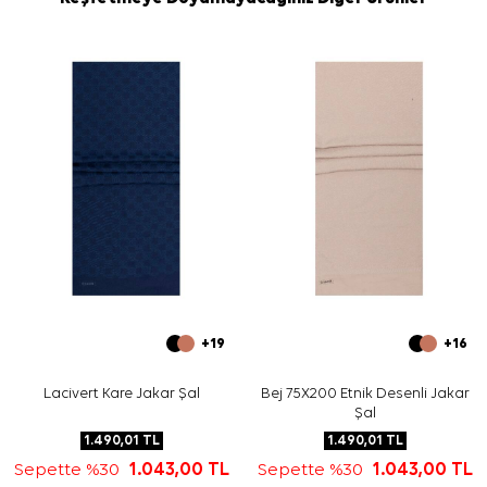
+19
+16
Lacivert Kare Jakar Şal
Bej 75X200 Etnik Desenli Jakar
Şal
1.490,01
TL
1.490,01
TL
Sepette %30
1.043,00
TL
Sepette %30
1.043,00
TL