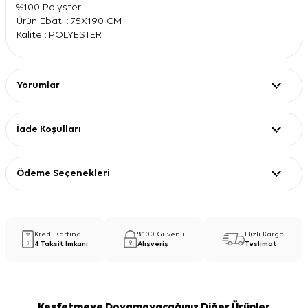
%100 Polyster
Ürün Ebatı : 75X190 CM
Kalite : POLYESTER
Yorumlar
İade Koşulları
Ödeme Seçenekleri
Kredi Kartına
%100 Güvenli
Hızlı Kargo
4 Taksit İmkanı
Alışveriş
Teslimat
Keşfetmeye Doyamayacağınız Diğer Ürünler