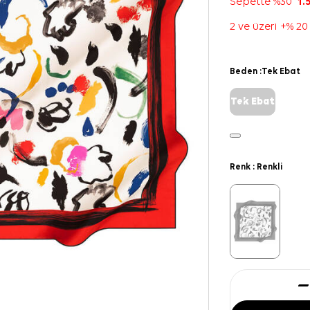
Sepette %30
1.
2 ve üzeri +% 20
Beden :
Tek Ebat
Tek Ebat
Renk :
Renkli