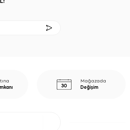
L!
tına
Mağazada
İmkanı
Değişim