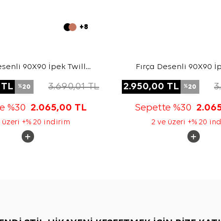
+8
esenli 90X90 İpek Twill
Fırça Desenli 90X90 İp
Eşarp
Eşarp
TL
3.690,01
TL
2.950,00
TL
3
20
20
%
%
te %30
2.065,00
TL
Sepette %30
2.06
 üzeri +% 20 indirim
2 ve üzeri +% 20 in