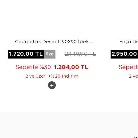
Geometrik Desenli 90X90 İpek
Fırça D
Twill Eşarp
1.720,00
TL
2.149,90
TL
2.950,00
20
%
Sepette %30
1.204,00
TL
Sepet
2 ve üzeri +% 20 indirim
2 ve