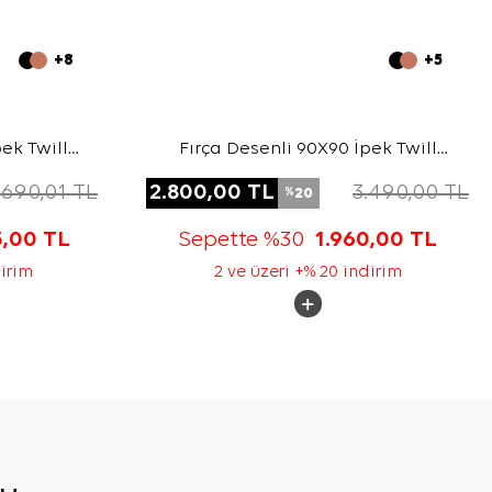
+8
+5
ek Twill
Fırça Desenli 90X90 İpek Twill
Eşarp
.690,01
TL
2.800,00
TL
3.490,00
TL
20
%
5,00
TL
Sepette %30
1.960,00
TL
dirim
2 ve üzeri +% 20 indirim