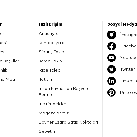
er
Hızlı Erişim
Sosyal Medya
arı
Anasayfa
İnstagr
mesi
Kampanyalar
Facebo
esi
Sipariş Takip
Youtub
e Koşulları
Kargo Takip
Twitter
nlik
İade Talebi
ma Metni
İletişim
Linkedin
İnsan Kaynakları Başvuru
Pinteres
Formu
İndirimdekiler
Mağazalarımız
Boyner Eşarp Satış Noktaları
Sepetim