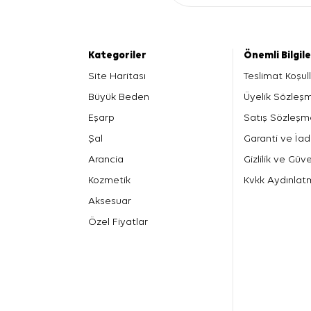
Kategoriler
Önemli Bilgil
Site Haritası
Teslimat Koşull
Büyük Beden
Üyelik Sözleş
Eşarp
Satış Sözleşm
Şal
Garanti ve İad
Arancia
Gizlilik ve Güve
Kozmetik
Kvkk Aydınlat
Aksesuar
Özel Fiyatlar