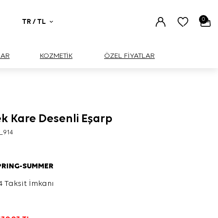
0
TR / TL
UAR
KOZMETİK
ÖZEL FİYATLAR
ek Kare Desenli Eşarp
_914
PRING-SUMMER
4 Taksit İmkanı