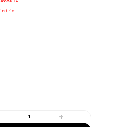
539,93
TL
 indirim