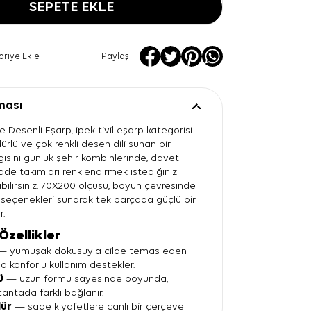
SEPETE EKLE
oriye Ekle
Paylaş
ması
re Desenli Eşarp, ipek tivil eşarp kategorisi
dürlü ve çok renkli desen dili sunan bir
gisini günlük şehir kombinlerinde, davet
ade takımları renklendirmek istediğiniz
bilirsiniz. 70X200 ölçüsü, boyun çevresinde
 seçenekleri sunarak tek parçada güçlü bir
r.
Özellikler
 yumuşak dokusuyla cilde temas eden
a konforlu kullanım destekler.
ü
— uzun formu sayesinde boyunda,
ntada farklı bağlanır.
dür
— sade kıyafetlere canlı bir çerçeve