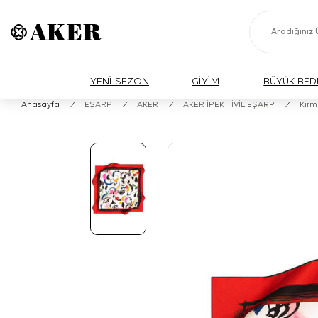
YENİ SEZON
GİYİM
BÜYÜK BED
Anasayfa
/
EŞARP
/
AKER
/
AKER İPEK TİVİL EŞARP
/
Kırm