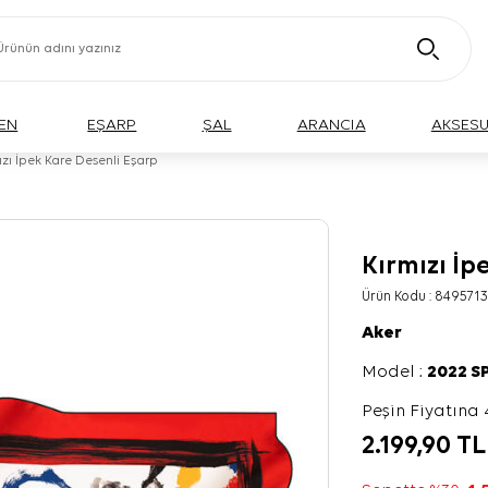
EN
EŞARP
ŞAL
ARANCIA
AKSES
ızı İpek Kare Desenli Eşarp
Kırmızı İp
Ürün Kodu :
8495713
Aker
Model :
2022 S
Peşin Fiyatına 
2.199,90
TL