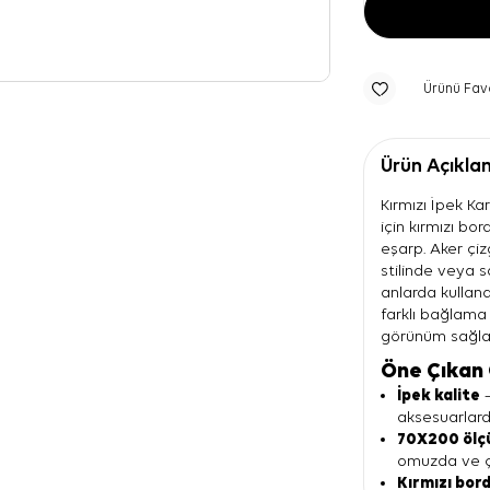
Ürünü Fav
Ürün Açıkla
Kırmızı İpek Ka
için kırmızı bor
eşarp. Aker çiz
stilinde veya s
anlarda kullana
farklı bağlama
görünüm sağla
Öne Çıkan 
İpek kalite
—
aksesuarlard
70X200 ölç
omuzda ve ça
Kırmızı bor