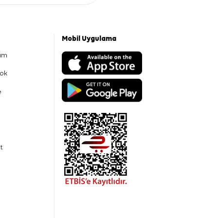
Mobil Uygulama
am
ok
e
t