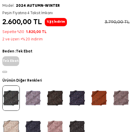
Model :
2024 AUTUMN-WINTER
Peşin Fiyatına 4 Taksit İmkanı
2.600,00
TL
3.790,00
TL
31
%
İndirim
Sepette %30
1.820,00
TL
2 ve üzeri +% 20 indirim
Beden :
Tek Ebat
Tek Ebat
Ürünün Diğer Renkleri