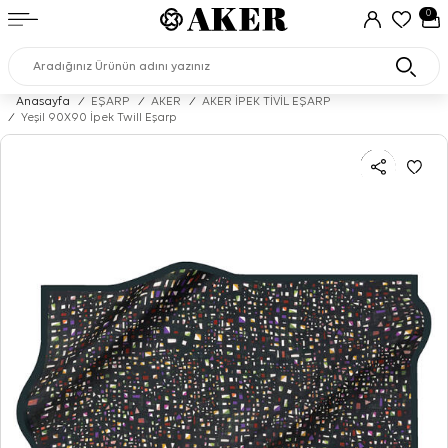
0
Anasayfa
/
EŞARP
/
AKER
/
AKER İPEK TİVİL EŞARP
/
Yeşil 90X90 İpek Twill Eşarp