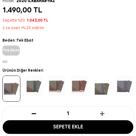
Model :
2020 ILKBAHAR-YAZ
1.490,00
TL
Sepette %30
1.043,00
TL
2 ve üzeri +% 20 indirim
Beden :
Tek Ebat
Tek Ebat
Ürünün Diğer Renkleri
SEPETE EKLE