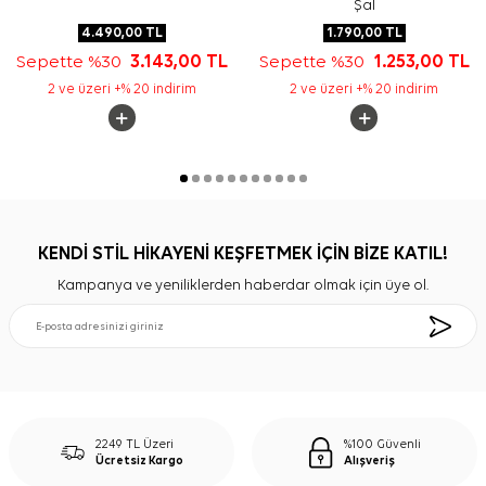
Şal
4.490,00
TL
1.790,00
TL
Sepette %30
3.143,00
TL
Sepette %30
1.253,00
TL
2 ve üzeri +% 20 indirim
2 ve üzeri +% 20 indirim
KENDİ STİL HİKAYENİ KEŞFETMEK İÇİN BİZE KATIL!
Kampanya ve yeniliklerden haberdar olmak için üye ol.
2249 TL Üzeri
%100 Güvenli
Ücretsiz Kargo
Alışveriş