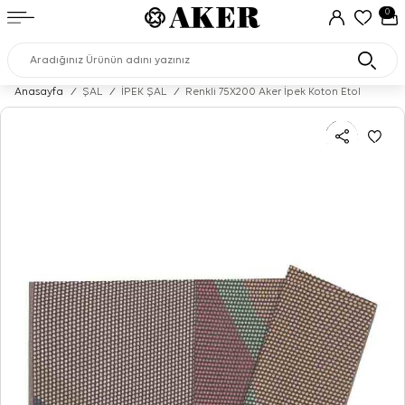
0
Anasayfa
/
ŞAL
/
İPEK ŞAL
/
Renkli 75X200 Aker İpek Koton Etol