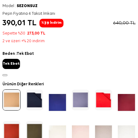
Model :
SEZONSUZ
Peşin Fiyatına 4 Taksit İmkanı
390,01
TL
640,00
TL
39
%
İndirim
Sepette %30
273,00
TL
2 ve üzeri +% 20 indirim
Beden :
Tek Ebat
Tek Ebat
Ürünün Diğer Renkleri