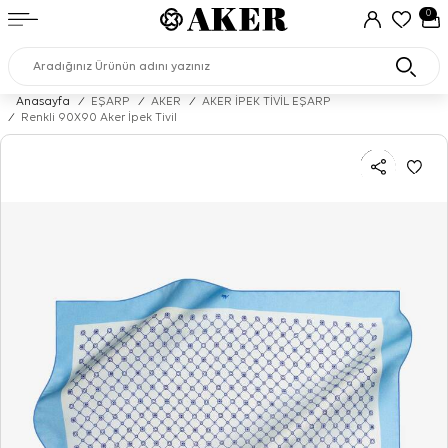
0
Anasayfa
/
EŞARP
/
AKER
/
AKER İPEK TİVİL EŞARP
/
Renkli 90X90 Aker İpek Tivil