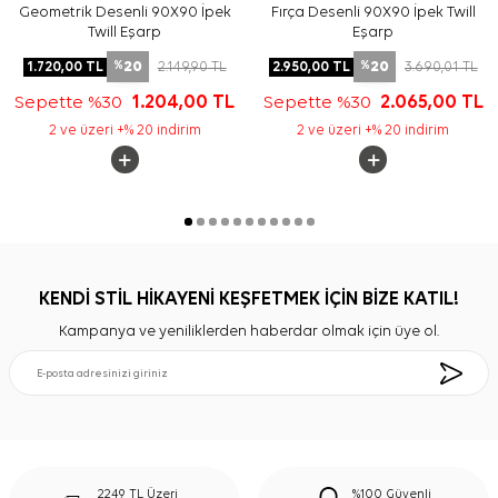
Geometrik Desenli 90X90 İpek
Fırça Desenli 90X90 İpek Twill
Twill Eşarp
Eşarp
20
20
1.720,00
TL
2.149,90
TL
2.950,00
TL
3.690,01
TL
%
%
Sepette %30
1.204,00
TL
Sepette %30
2.065,00
TL
2 ve üzeri +% 20 indirim
2 ve üzeri +% 20 indirim
KENDİ STİL HİKAYENİ KEŞFETMEK İÇİN BİZE KATIL!
Kampanya ve yeniliklerden haberdar olmak için üye ol.
2249 TL Üzeri
%100 Güvenli