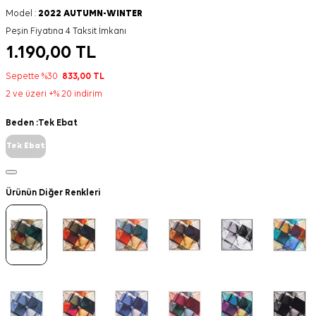
Model :
2022 AUTUMN-WINTER
Peşin Fiyatına 4 Taksit İmkanı
1.190,00
TL
Sepette %30
833,00
TL
2 ve üzeri +% 20 indirim
Beden :
Tek Ebat
Tek Ebat
Ürünün Diğer Renkleri