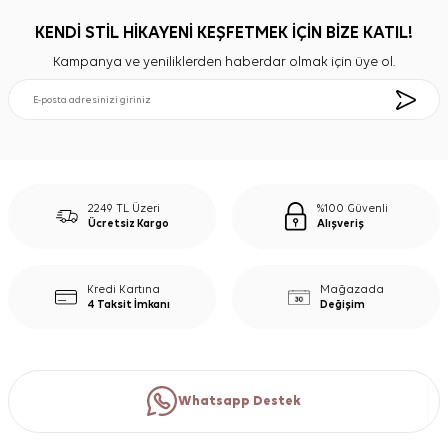
KENDİ STİL HİKAYENİ KEŞFETMEK İÇİN BİZE KATIL!
Kampanya ve yeniliklerden haberdar olmak için üye ol.
2249 TL Üzeri
%100 Güvenli
Ücretsiz Kargo
Alışveriş
Kredi Kartına
Mağazada
4 Taksit İmkanı
Değişim
Whatsapp Destek