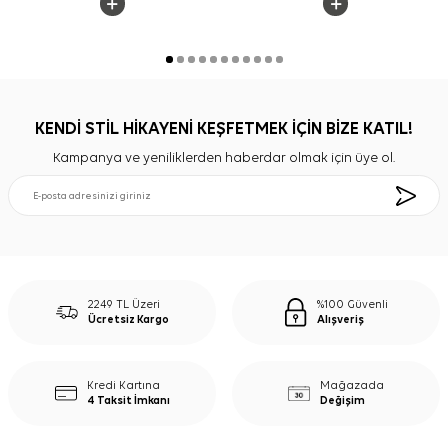
KENDİ STİL HİKAYENİ KEŞFETMEK İÇİN BİZE KATIL!
Kampanya ve yeniliklerden haberdar olmak için üye ol.
2249 TL Üzeri
%100 Güvenli
Ücretsiz Kargo
Alışveriş
Kredi Kartına
Mağazada
4 Taksit İmkanı
Değişim