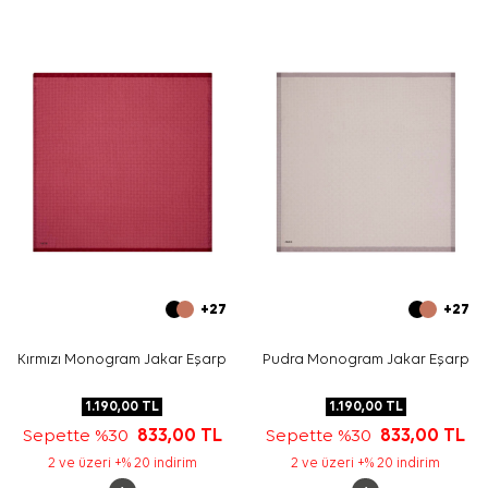
uyumlu bir görünüm oluşturur. Desenli yapısı nedeniyle
sade aksesuarlarla kullanmanız kombini daha dengeli
gösterir.
Bakım
Yıkama ve bakım için ürün etiketindeki talimatları
izleyiniz. İpek ve hassas eşarplarınızın nazik bakımı için
Aker İpek Eşarp Şampuanı
kullanabilirsiniz.
Sıkça Sorulan Sorular
Ekru Polyester Tivil Kare Geometrik Desenli Eşarp
ölçüsü nedir?
Bu ürün hangi kumaş kalitesindedir?
Desen ve renk görünümü nasıldır?
Bu polyester eşarp hangi kombinlerle kullanılabilir?
+27
+27
Kırmızı Monogram Jakar Eşarp
Pudra Monogram Jakar Eşarp
1.190,00
TL
1.190,00
TL
Sepette %30
833,00
TL
Sepette %30
833,00
TL
2 ve üzeri +% 20 indirim
2 ve üzeri +% 20 indirim