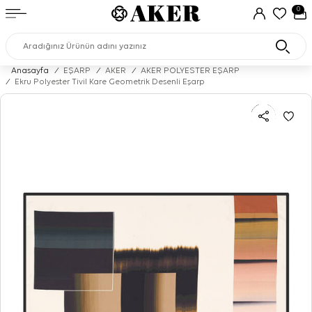
0
Anasayfa
/
EŞARP
/
AKER
/
AKER POLYESTER EŞARP
/
Ekru Polyester Tivil Kare Geometrik Desenli Eşarp