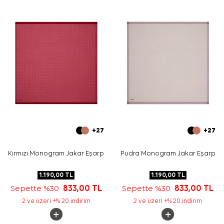
omuzda hafif örtme veya çanta sapında aksesuar
kullanımı için uygundur.
Bakım
Yıkama ve bakım için ürün etiketindeki talimatları
izleyiniz. Hassas eşarp bakımında nazik temizlik desteği
için
Aker İpek Eşarp Şampuanı
tercih edebilirsiniz.
Sıkça Sorulan Sorular
Bej Polyester Tivil Kare Soyut Desenli Eşarp ölçüsü
nedir?
Bu Aker eşarp hangi kumaş kalitesine sahiptir?
Desen ve renk görünümü nasıldır?
Bu polyester eşarp hangi kombinlerle kullanılabilir?
+27
+27
Kırmızı Monogram Jakar Eşarp
Pudra Monogram Jakar Eşarp
1.190,00
TL
1.190,00
TL
Sepette %30
833,00
TL
Sepette %30
833,00
TL
2 ve üzeri +% 20 indirim
2 ve üzeri +% 20 indirim