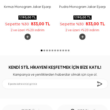
Kırmızı Monogram Jakar Eşarp
Pudra Monogram Jakar Eşarp
1.190,00
TL
1.190,00
TL
Sepette %30
833,00
TL
Sepette %30
833,00
TL
2 ve üzeri +% 20 indirim
2 ve üzeri +% 20 indirim
KENDİ STİL HİKAYENİ KEŞFETMEK İÇİN BİZE KATIL!
Kampanya ve yeniliklerden haberdar olmak için üye ol.