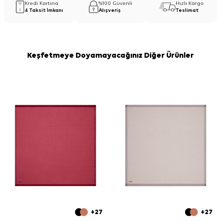
Kredi Kartına
%100 Güvenli
Hızlı Kargo
4 Taksit İmkanı
Alışveriş
Teslimat
Keşfetmeye Doyamayacağınız Diğer Ürünler
+27
+27