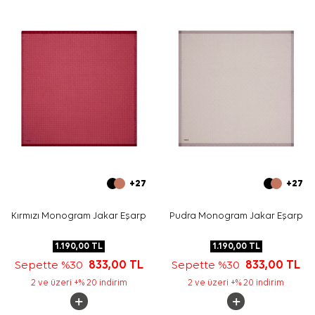
edebilirsiniz.
Bakım
Yıkama ve bakım için ürün etiketindeki talimatları
izleyiniz. İpek ve hassas eşarplarda elde nazik bakım için
Aker İpek Eşarp Şampuanı
tercih edebilirsiniz.
Sıkça Sorulan Sorular
Bej Polyester Kare Geometrik Desenli Eşarp hangi
ölçüdedir?
Kumaş içeriği nedir?
Desen ve renk görünümü nasıldır?
Hangi parçalarla kombinlenebilir?
+27
+27
Kırmızı Monogram Jakar Eşarp
Pudra Monogram Jakar Eşarp
1.190,00
TL
1.190,00
TL
Sepette %30
833,00
TL
Sepette %30
833,00
TL
2 ve üzeri +% 20 indirim
2 ve üzeri +% 20 indirim