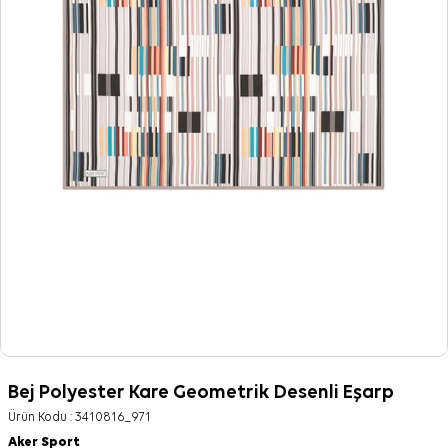
Bej Polyester Kare Geometrik Desenli Eşarp
Ürün Kodu :
3410816_971
Aker Sport