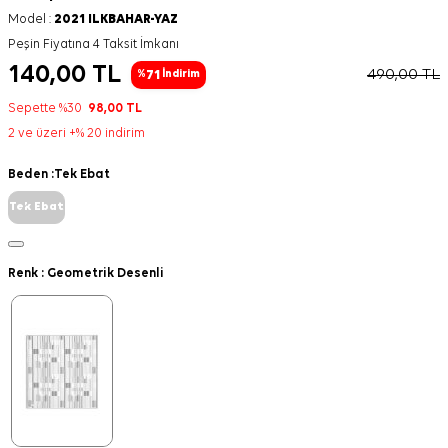
Model :
2021 ILKBAHAR-YAZ
Peşin Fiyatına 4 Taksit İmkanı
140,00
TL
490,00
TL
71
%
İndirim
Sepette %30
98,00
TL
2 ve üzeri +% 20 indirim
Beden :
Tek Ebat
Tek Ebat
Renk :
Geometrik Desenli