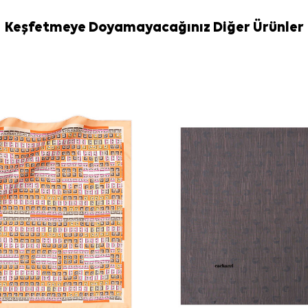
Bakım
Yıkama ve bakım
Keşfetmeye Doyamayacağınız Diğer Ürünler
İpek ve hassas
Eşarp Şampua
durumlarda terci
Sıkça Soru
Krem İpek Ka
Bu ipek eşar
Deseninde h
Bu eşarp gün