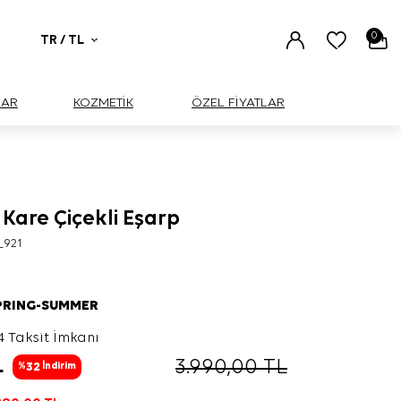
0
TR / TL
UAR
KOZMETİK
ÖZEL FİYATLAR
Kare Çiçekli Eşarp
_921
PRING-SUMMER
4 Taksit İmkanı
L
3.990,00
TL
32
%
İndirim