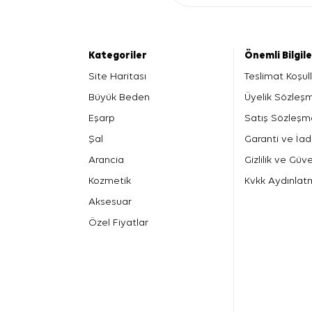
Kategoriler
Önemli Bilgil
Site Haritası
Teslimat Koşull
Büyük Beden
Üyelik Sözleş
Eşarp
Satış Sözleşm
Şal
Garanti ve İad
Arancia
Gizlilik ve Güve
Kozmetik
Kvkk Aydınlat
Aksesuar
Özel Fiyatlar