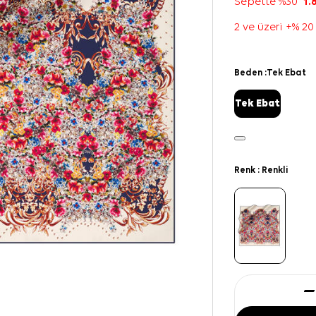
Sepette %30
1.
2 ve üzeri +% 20
Beden :
Tek Ebat
Tek Ebat
Renk :
Renkli