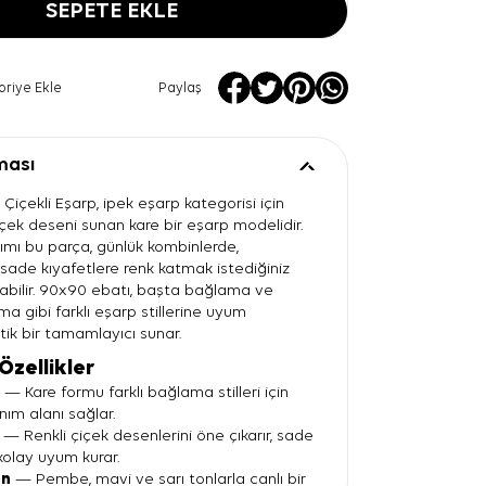
SEPETE EKLE
oriye Ekle
Paylaş
ması
Çiçekli Eşarp, ipek eşarp kategorisi için
içek deseni sunan kare bir eşarp modelidir.
ımı bu parça, günlük kombinlerde,
sade kıyafetlere renk katmak istediğiniz
labilir. 90x90 ebatı, başta bağlama ve
a gibi farklı eşarp stillerine uyum
tik bir tamamlayıcı sunar.
Özellikler
t
— Kare formu farklı bağlama stilleri için
nım alanı sağlar.
— Renkli çiçek desenlerini öne çıkarır, sade
kolay uyum kurar.
en
— Pembe, mavi ve sarı tonlarla canlı bir