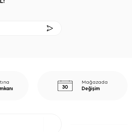
L!
tına
Mağazada
İmkanı
Değişim