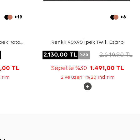
+19
+6
pek Koton
Renkli 90X90 İpek Twill Eşarp
L
2.130,00
TL
2.649,90
TL
20
%
3,00
TL
Sepette %30
1.491,00
TL
dirim
2 ve üzeri +% 20 indirim