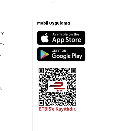
Mobil Uygulama
am
ok
e
t