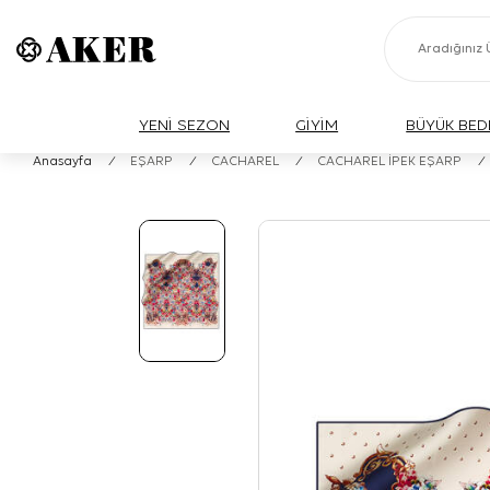
YENİ SEZON
GİYİM
BÜYÜK BED
Anasayfa
/
EŞARP
/
CACHAREL
/
CACHAREL İPEK EŞARP
/