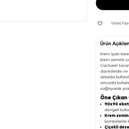
Ürünü Fav
Ürün Açıkla
Krem İpek Kare 
krem zeminli ç
Cacharel tasar
davetlerde ve 
anlarda kullanı
omuzda kullanm
sağlayarak pra
Öne Çıkan 
90x90 eba
dengeli kulla
Krem zemin
kombinlerle 
Çiçekli des