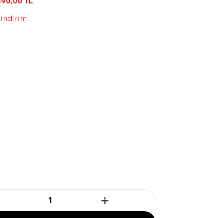
890,00
TL
 indirim