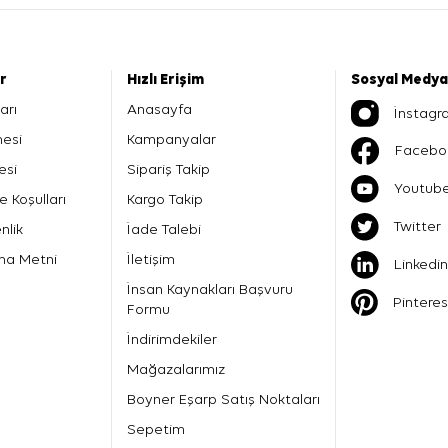
er
Hızlı Erişim
Sosyal Medya
arı
Anasayfa
İnstagr
mesi
Kampanyalar
Facebo
esi
Sipariş Takip
Youtub
e Koşulları
Kargo Takip
Twitter
nlik
İade Talebi
ma Metni
İletişim
Linkedin
İnsan Kaynakları Başvuru
Pinteres
Formu
İndirimdekiler
Mağazalarımız
Boyner Eşarp Satış Noktaları
Sepetim