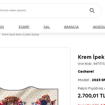
EN
EŞARP
ŞAL
ARANCIA
AKSES
Krem İpek Kare Çiçekli Eşarp
Krem İpek 
Ürün Kodu :
8477313
Cacharel
Model :
2023 S
Peşin Fiyatına 
2.700,01
T