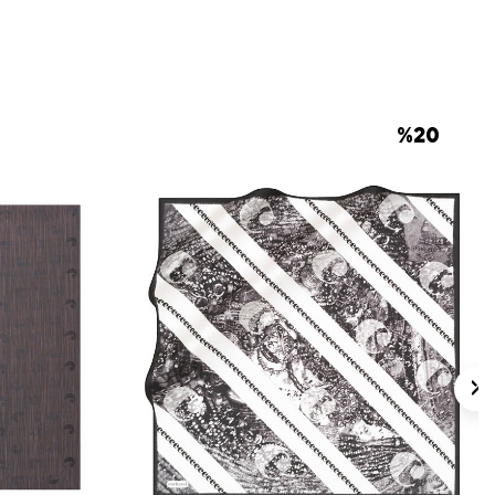
 için ürün etiketindeki talimatları izleyiniz.
 eşarpların nazik bakımı için
Aker İpek
nı
elde hassas bakım gerektiren
h edilebilir.
%
20
lan Sorular
re Çiçekli Eşarp ölçüsü nedir?
p hangi renklerle uyumludur?
angi detaylar öne çıkar?
lük kullanım için uygun mu?