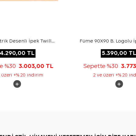
ik Desenli İpek Twill
Füme 90X90 B. Logolu İ
Eşarp
Jakar Eşarp
4.290,00
TL
5.390,00
T
te %30
3.003,00
TL
Sepette %30
3.77
 üzeri +% 20 indirim
2 ve üzeri +% 20 in