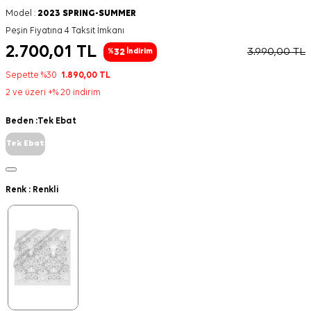
Model :
2023 SPRING-SUMMER
Peşin Fiyatına 4 Taksit İmkanı
2.700,01
TL
3.990,00
TL
32
%
İndirim
Sepette %30
1.890,00
TL
2 ve üzeri +% 20 indirim
Beden :
Tek Ebat
Tek Ebat
Renk :
Renkli