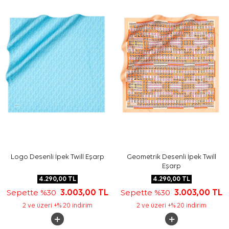
gerektiğinde
Aker İpek Eşarp Şampuanı
kullanabilirsiniz.
Sıkça Sorulan Sorular
Açık Yeşil İpek Kare Çiçekli Eşarp ölçüsü nedir?
Bu ürün hangi kalite grubundadır?
Deseninde hangi renkler öne çıkar?
Cacharel ipek eşarp nasıl kombinlenir?
Logo Desenli İpek Twill Eşarp
Geometrik Desenli İpek Twill
Eşarp
4.290,00
TL
4.290,00
TL
Sepette %30
3.003,00
TL
Sepette %30
3.003,00
TL
2 ve üzeri +% 20 indirim
2 ve üzeri +% 20 indirim