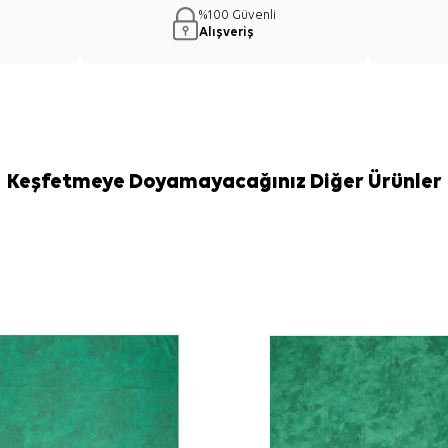
Kullanım Ö
%100 Güvenli
Bej İpek Pamuk
Alışveriş
açık gri tonlar
veya ince doku
kurabilirsiniz. 
gündüz kombinl
Bakım
Yıkama ve bakım
İpek ve hassas
Keşfetmeye Doyamayacağınız Diğer Ürünler
temizliği gere
kullanabilirsiniz
Sıkça Soru
Bu eşarbın ö
Kumaş içeriğ
Deseni belir
Hangi kıyafe