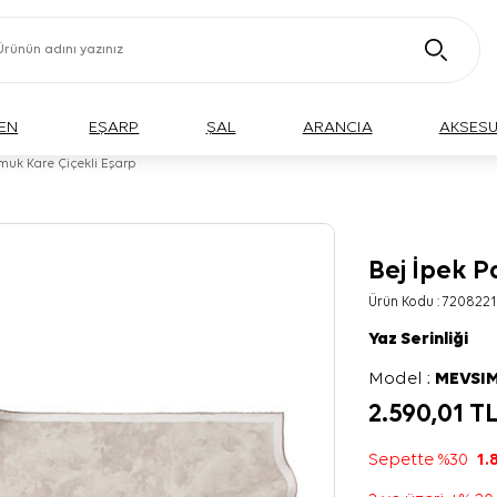
EN
EŞARP
ŞAL
ARANCIA
AKSES
muk Kare Çiçekli Eşarp
Bej İpek P
Ürün Kodu :
7208221
Yaz Serinliği
Model :
MEVSIM
2.590,01
T
Sepette %30
1.