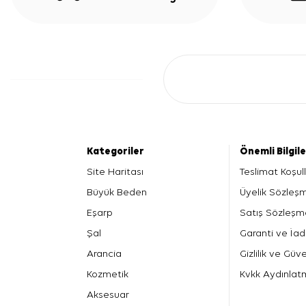
Kategoriler
Önemli Bilgil
Site Haritası
Teslimat Koşull
Büyük Beden
Üyelik Sözleş
Eşarp
Satış Sözleşm
Şal
Garanti ve İad
Arancia
Gizlilik ve Güve
Kozmetik
Kvkk Aydınlat
Aksesuar