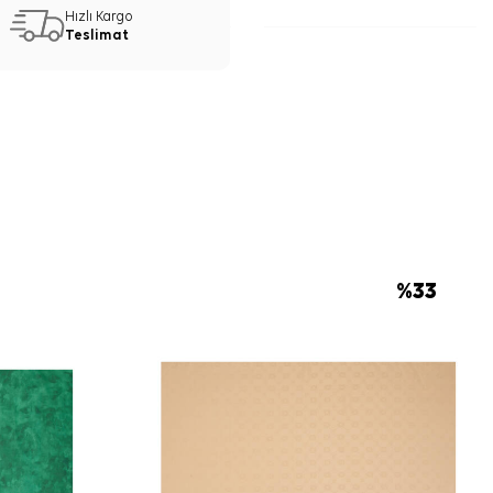
nerisi
Hızlı Kargo
 Kare Çiçekli Eşarp, krem, ekru, kahve ve
Teslimat
ıyla kolay eşleşir. Düz renk gömlek, trençkot
lu ceketlerle sade bir görünüm
Yaz Serinliği çizgisindeki açık renk yaklaşımı,
erinde yumuşak geçiş sağlar.
 için ürün etiketindeki talimatları izleyiniz.
 eşarplarda elde hassas bakım veya leke
ktiğinde
Aker İpek Eşarp Şampuanı
.
lan Sorular
%
33
lçüsü nedir?
i nedir?
gin mi?
tlerle kombinlenebilir?