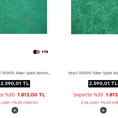
+16
il 90X90 Aker İpek Koton
Yeşil 90X90 Aker İpek K
Eşarp
2.590,01
TL
2.590,01
TL
te %30
1.813,00
TL
Sepette %30
1.81
 üzeri +% 20 indirim
2 ve üzeri +% 20 in