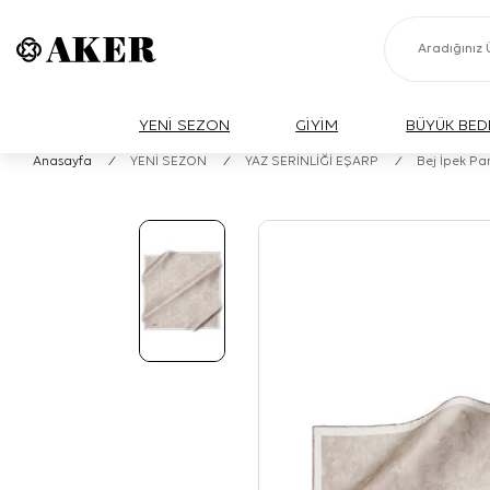
YENİ SEZON
GİYİM
BÜYÜK BED
Anasayfa
/
YENİ SEZON
/
YAZ SERİNLİĞİ EŞARP
/
Bej İpek Pa