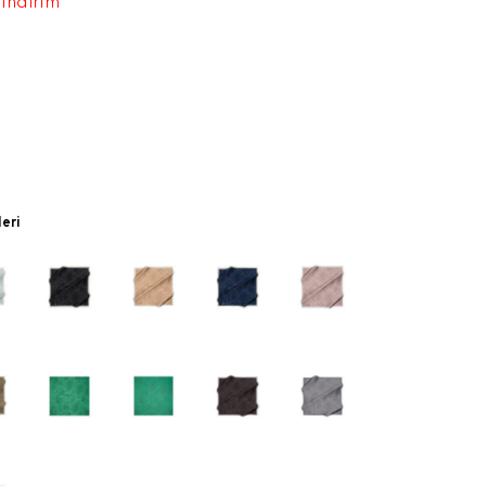
 indirim
leri