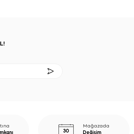
L!
tına
Mağazada
İmkanı
Değişim