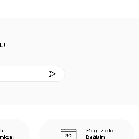
L!
tına
Mağazada
İmkanı
Değişim