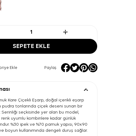
SEPETE EKLE
oriye Ekle
Paylaş
ması
k Kare Çiçekli Eşarp, doğal içerikli eşarp
n pudra tonlarında çiçek deseni sunan bir
 Serinliği seçkisinde yer alan bu model,
 renk uyumlu kombinlere kadar günlük
ndur. %30 ipek ve %70 pamuk yapısı, 90x90
ve boyun kullanımında dengeli duruş sağlar.