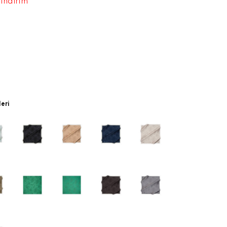
 indirim
leri