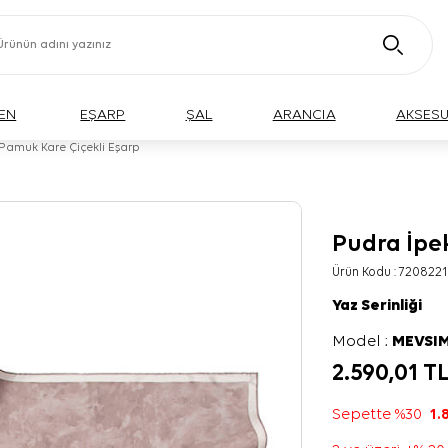
EN
EŞARP
ŞAL
ARANCIA
AKSES
Pamuk Kare Çiçekli Eşarp
Pudra İpe
Ürün Kodu :
7208221
Yaz Serinliği
Model :
MEVSIM
2.590,01
T
Sepette %30
1.