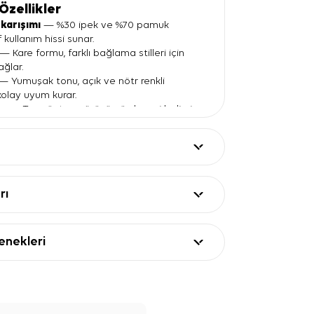
Özellikler
karışımı
— %30 ipek ve %70 pamuk
f kullanım hissi sunar.
— Kare formu, farklı bağlama stilleri için
ağlar.
— Yumuşak tonu, açık ve nötr renkli
kolay uyum kurar.
en
— Ton sür ton görünümü, deseni belirgin
tar.
enar
— Kare formu görsel olarak toparlar
 bitiş verir.
ları
Değer
rı
Kare eşarp
90x90
%30 ipek, %70 pamuk
nekleri
Pudra
Çiçekli, ton sür ton
Kare
 Eşarp Kullanım ve Kombin