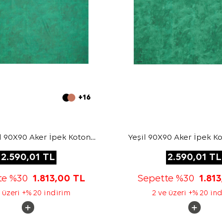
+16
il 90X90 Aker İpek Koton
Yeşil 90X90 Aker İpek K
Eşarp
2.590,01
TL
2.590,01
TL
te %30
1.813,00
TL
Sepette %30
1.81
 üzeri +% 20 indirim
2 ve üzeri +% 20 in