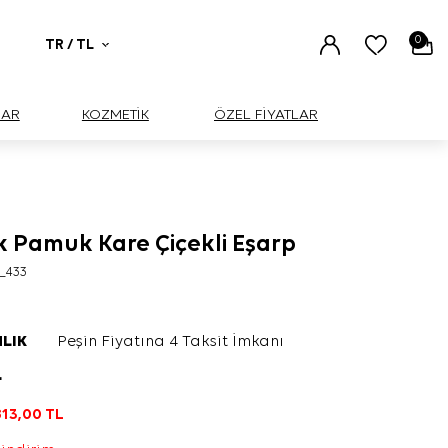
0
TR / TL
UAR
KOZMETİK
ÖZEL FİYATLAR
k Pamuk Kare Çiçekli Eşarp
_433
LIK
Peşin Fiyatına 4 Taksit İmkanı
L
813,00
TL