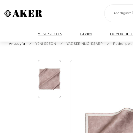
YENİ SEZON
GİYİM
BÜYÜK BED
Anasayfa
/
YENİ SEZON
/
YAZ SERİNLİĞİ EŞARP
/
Pudra İpek 