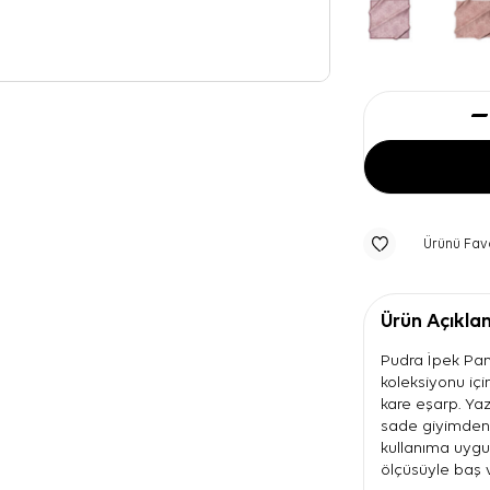
Ürünü Fav
Ürün Açıkla
Pudra İpek Pamu
koleksiyonu içi
kare eşarp. Yaz
sade giyimden
kullanıma uygu
ölçüsüyle baş 