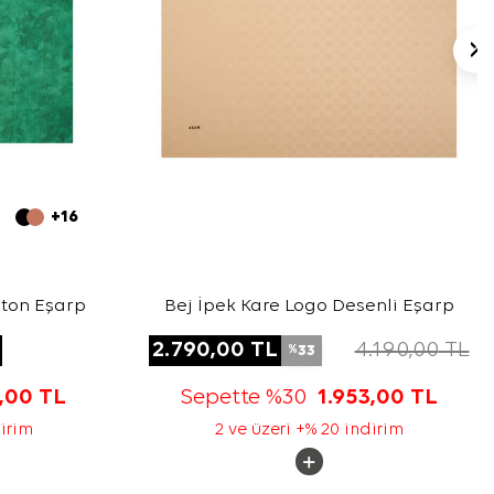
+16
oton Eşarp
Bej İpek Kare Logo Desenli Eşarp
2.790,00
TL
4.190,00
TL
33
%
3,00
TL
Sepette %30
1.953,00
TL
dirim
2 ve üzeri +% 20 indirim