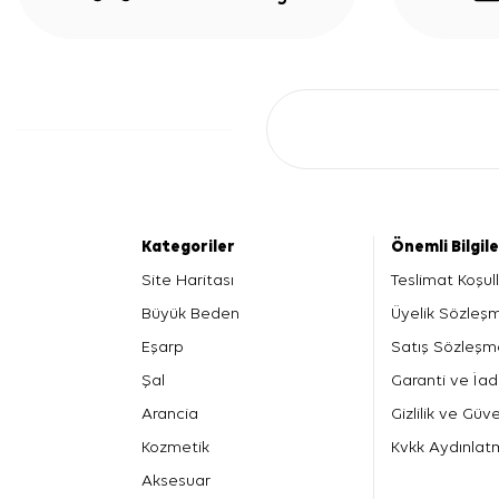
Kategoriler
Önemli Bilgil
Site Haritası
Teslimat Koşull
Büyük Beden
Üyelik Sözleş
Eşarp
Satış Sözleşm
Şal
Garanti ve İad
Arancia
Gizlilik ve Güve
Kozmetik
Kvkk Aydınlat
Aksesuar