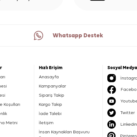
Whatsapp Destek
er
Hızlı Erişim
Sosyal Medya
arı
Anasayfa
İnstagr
mesi
Kampanyalar
Facebo
esi
Sipariş Takip
Youtub
e Koşulları
Kargo Takip
Twitter
nlik
İade Talebi
ma Metni
İletişim
Linkedin
İnsan Kaynakları Başvuru
Pinteres