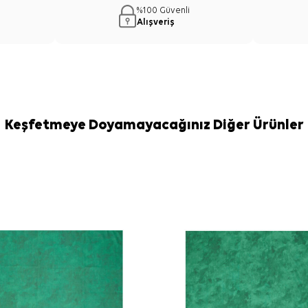
Önerisi
%100 Güvenli
Pudra İpek Pamu
Alışveriş
kahve tonlarıy
gömlek, triko v
formu sayesin
farklı bağlama ş
Bakım
Yıkama ve bakım
İpek ve hassas
Keşfetmeye Doyamayacağınız Diğer Ürünler
temizliği için
A
Sıkça Soru
Pudra İpek P
Bu eşarbın k
Rengi ve des
Hangi parçal