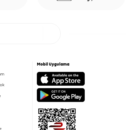
Mobil Uygulama
am
ok
e
t