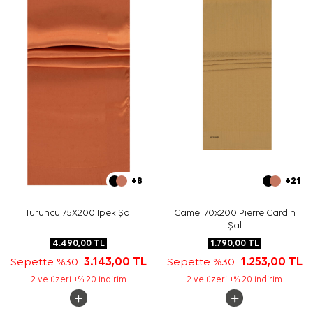
izleyiniz. İpek ve hassas eşarplarda elde hassas bakım
gerektiğinde
Aker İpek Eşarp Şampuanı
kullanabilirsiniz.
Sıkça Sorulan Sorular
Bu şalın ölçüsü nedir?
Deseni nasıl bir görünüme sahiptir?
Hangi kombinlerle kullanılabilir?
Ürün ipek midir?
+8
+21
Turuncu 75X200 İpek Şal
Camel 70x200 Pıerre Cardın
Şal
4.490,00
TL
1.790,00
TL
Sepette %30
3.143,00
TL
Sepette %30
1.253,00
TL
2 ve üzeri +% 20 indirim
2 ve üzeri +% 20 indirim