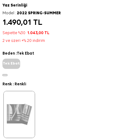
Yaz Serinliği
Model :
2022 SPRING-SUMMER
1.490,01
TL
Sepette %30
1.043,00
TL
2 ve üzeri +% 20 indirim
Beden :
Tek Ebat
Tek Ebat
Renk :
Renkli