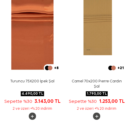
Yıkama ve bakım için ürün etiketindeki talimatları
izleyiniz. İpek ve hassas eşarpların elde hassas
bakımında
Aker İpek Eşarp Şampuanı
kullanabilirsiniz.
Sıkça Sorulan Sorular
Pudra İpek Püsküllü Dikdörtgen Çizgili Şal ölçüsü nedir?
Bu ürün hangi kalitededir?
Desen ve renk görünümü nasıldır?
Hangi kombinlerde kullanılabilir?
+8
+21
Turuncu 75X200 İpek Şal
Camel 70x200 Pıerre Cardın
Şal
4.490,00
TL
1.790,00
TL
Sepette %30
3.143,00
TL
Sepette %30
1.253,00
TL
2 ve üzeri +% 20 indirim
2 ve üzeri +% 20 indirim