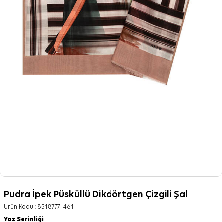
Pudra İpek Püsküllü Dikdörtgen Çizgili Şal
Ürün Kodu :
8518777_461
Yaz Serinliği