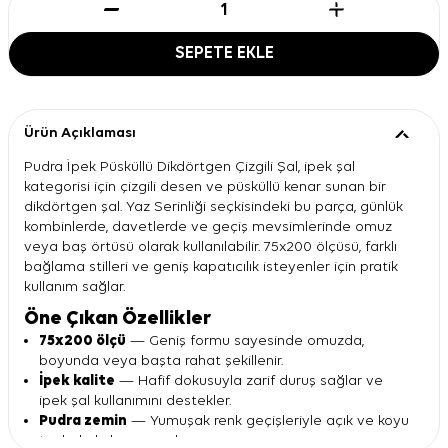
SEPETE EKLE
Ürün Açıklaması
Pudra İpek Püsküllü Dikdörtgen Çizgili Şal, ipek şal
kategorisi için çizgili desen ve püsküllü kenar sunan bir
dikdörtgen şal. Yaz Serinliği seçkisindeki bu parça, günlük
kombinlerde, davetlerde ve geçiş mevsimlerinde omuz
veya baş örtüsü olarak kullanılabilir. 75x200 ölçüsü, farklı
bağlama stilleri ve geniş kapatıcılık isteyenler için pratik
kullanım sağlar.
Öne Çıkan Özellikler
75x200 ölçü
— Geniş formu sayesinde omuzda,
boyunda veya başta rahat şekillenir.
İpek kalite
— Hafif dokusuyla zarif duruş sağlar ve
ipek şal kullanımını destekler.
Pudra zemin
— Yumuşak renk geçişleriyle açık ve koyu
tonlarla kolay uyum kurar.