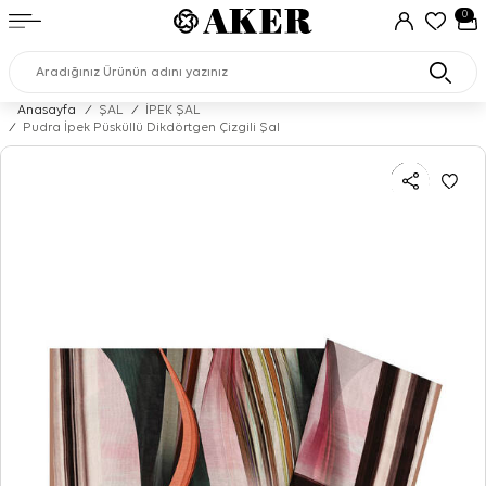
0
Anasayfa
/
ŞAL
/
İPEK ŞAL
/
Pudra İpek Püsküllü Dikdörtgen Çizgili Şal