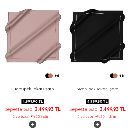
bej tonlarıyla kullanabilirsiniz. 90 x 90 cm formu, klasik
baş bağlama ve boyun aksesuarı kullanımı için uygundur.
Bakım
Yıkama ve bakım için ürün etiketindeki talimatları
izleyiniz. İpek ve hassas eşarpların nazik bakımı için
Aker
İpek Eşarp Şampuanı
tercih edebilirsiniz.
Sıkça Sorulan Sorular
Ekru İpek Kare Desenli Eşarp ölçüsü nedir?
Bu ürün hangi kumaş türündedir?
Deseninde hangi renkler öne çıkar?
İpek krep saten eşarp nasıl kombinlenir?
+6
+6
Pudra İpek Jakar Eşarp
Siyah İpek Jakar Eşarp
4.999,90
TL
4.999,90
TL
Sepette %30
3.499,93
TL
Sepette %30
3.499,93
TL
2 ve üzeri +% 20 indirim
2 ve üzeri +% 20 indirim