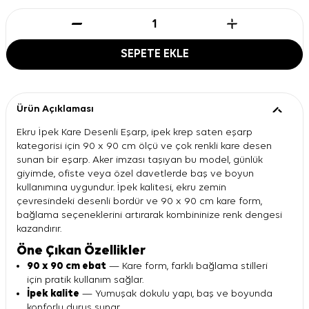
SEPETE EKLE
Ürün Açıklaması
Ekru İpek Kare Desenli Eşarp, ipek krep saten eşarp
kategorisi için 90 x 90 cm ölçü ve çok renkli kare desen
sunan bir eşarp. Aker imzası taşıyan bu model, günlük
giyimde, ofiste veya özel davetlerde baş ve boyun
kullanımına uygundur. İpek kalitesi, ekru zemin
çevresindeki desenli bordür ve 90 x 90 cm kare form,
bağlama seçeneklerini artırarak kombininize renk dengesi
kazandırır.
Öne Çıkan Özellikler
90 x 90 cm ebat
— Kare form, farklı bağlama stilleri
için pratik kullanım sağlar.
İpek kalite
— Yumuşak dokulu yapı, baş ve boyunda
konforlu duruş sunar.