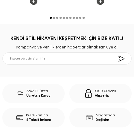
KENDİ STİL HİKAYENİ KEŞFETMEK İÇİN BİZE KATIL!
Kampanya ve yeniliklerden haberdar olmak için üye ol.
2249 TL Üzeri
%100 Güvenli
Ücretsiz Kargo
Alışveriş
Kredi Kartına
Mağazada
4 Taksit İmkanı
Değişim