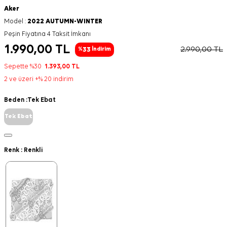
Aker
Model :
2022 AUTUMN-WINTER
Peşin Fiyatına 4 Taksit İmkanı
1.990,00
TL
2.990,00
TL
33
%
İndirim
Sepette %30
1.393,00
TL
2 ve üzeri +% 20 indirim
Beden :
Tek Ebat
Tek Ebat
Renk :
Renkli