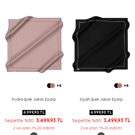
bırakabilir veya klasik kare eşarp bağlama stilleriyle
kullanabilirsiniz.
Bakım
Yıkama ve bakım için ürün etiketindeki talimatları
izleyiniz. İpek ve hassas eşarplarda nazik bakım
gerektiğinde
Aker İpek Eşarp Şampuanı
kullanılabilir.
Sıkça Sorulan Sorular
Turkuaz İpek Krep Saten Kare Zincir Desenli Eşarp
ölçüsü nedir?
Bu eşarp hangi renklerden oluşur?
İpek krep saten eşarp hangi kombinlerle kullanılır?
Bu model günlük kullanım için uygun mu?
+6
+6
Pudra İpek Jakar Eşarp
Siyah İpek Jakar Eşarp
4.999,90
TL
4.999,90
TL
Sepette %30
3.499,93
TL
Sepette %30
3.499,93
TL
2 ve üzeri +% 20 indirim
2 ve üzeri +% 20 indirim