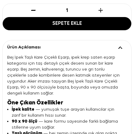
SEPETE EKLE
Ürün Açıklaması
Bej İpek Taşlı Kare Çiçekli Eşarp, ipek krep saten eşarp
kategorisi için taş detaylı çiçek deseni sunan bir kare
eşarp. Bej zemin, kahverengi, turuncu ve gri tonlu
çiçeklerle sade kombinlere desen katmak isteyenler için
uygundur. Aker imzası taşıyan Bej İpek Taşlı Kare Çiçekli
Eşarp, 90 x 90 ölçüsüyle başta, boyunda veya omuzda
dengeli kullanım sağlar.
Öne Çıkan Özellikler
İpek kalite
— yumuşak tuşe arayan kullanıcılar için
zarif bir kullanım hissi sunar.
90 x 90 ölçü
— kare formu sayesinde farklı bağlama
stillerine uyum sağlar.
Taşlı görünüm
— bej zemin üzerinde ışık alan nokta