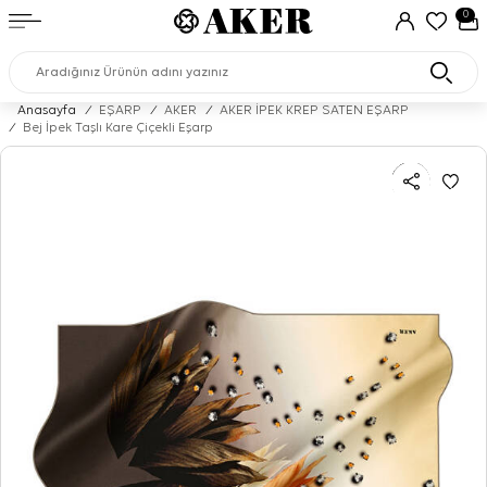
0
Anasayfa
/
EŞARP
/
AKER
/
AKER İPEK KREP SATEN EŞARP
/
Bej İpek Taşlı Kare Çiçekli Eşarp