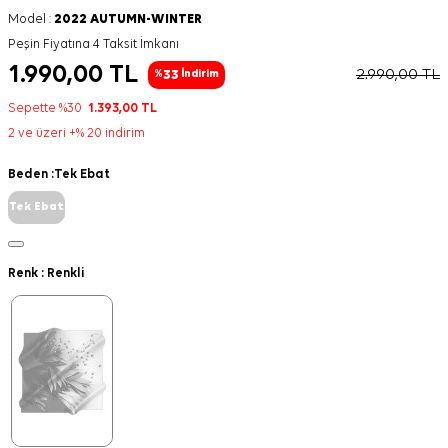
Model :
2022 AUTUMN-WINTER
Peşin Fiyatına 4 Taksit İmkanı
1.990,00
TL
2.990,00
TL
33
%
İndirim
Sepette %30
1.393,00
TL
2 ve üzeri +% 20 indirim
Beden :
Tek Ebat
Tek Ebat
Renk :
Renkli