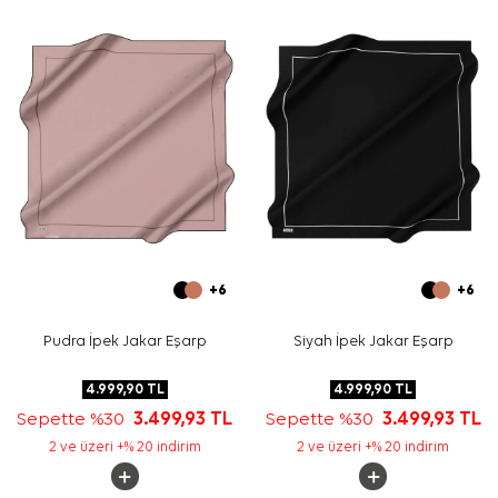
üst parçalarla kullanabilirsiniz.
Bakım
Yıkama ve bakım için ürün etiketindeki talimatları
izleyiniz. İpek ve hassas eşarpların elde hassas
bakımında
Aker İpek Eşarp Şampuanı
kullanabilirsiniz.
Sıkça Sorulan Sorular
Bej İpek Taşlı Kare Çiçekli Eşarp ölçüsü nedir?
Bu ipek krep saten eşarp hangi renklerle uyumludur?
Üründe hangi desen detayları bulunur?
Aker eşarp günlük kullanım için uygun mudur?
+6
+6
Pudra İpek Jakar Eşarp
Siyah İpek Jakar Eşarp
4.999,90
TL
4.999,90
TL
Sepette %30
3.499,93
TL
Sepette %30
3.499,93
TL
2 ve üzeri +% 20 indirim
2 ve üzeri +% 20 indirim