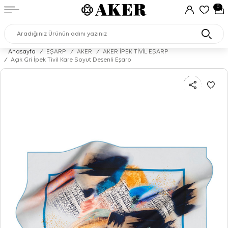
0
Anasayfa
/
EŞARP
/
AKER
/
AKER İPEK TİVİL EŞARP
/
Açık Gri İpek Tivil Kare Soyut Desenli Eşarp