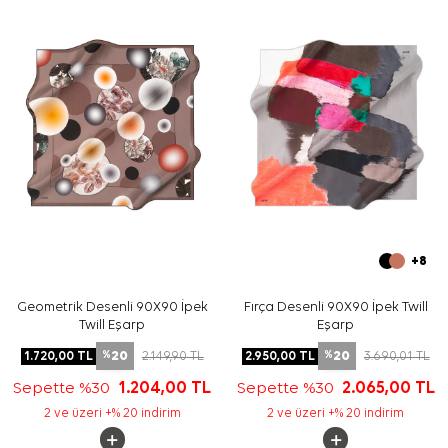
Bakım
Yıkama ve bakım için ürün etiketindeki talimatları
izleyiniz. İpek ve hassas eşarpların özenli bakımı için
Aker
İpek Eşarp Şampuanı
ürününü elde hassas bakım
gerektiren durumlarda tercih edebilirsiniz.
Sıkça Sorulan Sorular
Açık Gri İpek Tivil Kare Soyut Desenli Eşarp ölçüsü
nedir?
Bu ipek tivil eşarp hangi renklerle kombinlenir?
Deseni nasıl bir görünüme sahiptir?
Aker eşarp günlük kullanım için uygun mudur?
+8
Geometrik Desenli 90X90 İpek
Fırça Desenli 90X90 İpek Twill
Twill Eşarp
Eşarp
20
20
1.720,00
TL
2.149,90
TL
2.950,00
TL
3.690,01
TL
%
%
Sepette %30
1.204,00
TL
Sepette %30
2.065,00
TL
2 ve üzeri +% 20 indirim
2 ve üzeri +% 20 indirim