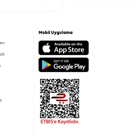
Mobil Uygulama
am
ok
e
t