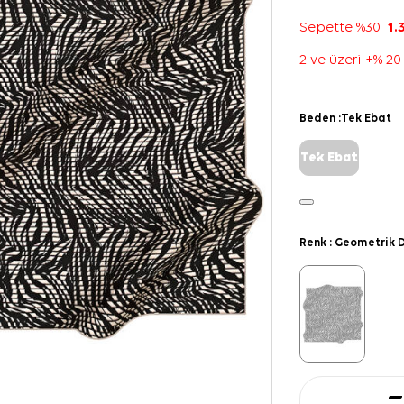
Sepette %30
1.
2 ve üzeri +% 20
Beden :
Tek Ebat
Tek Ebat
Renk :
Geometrik D