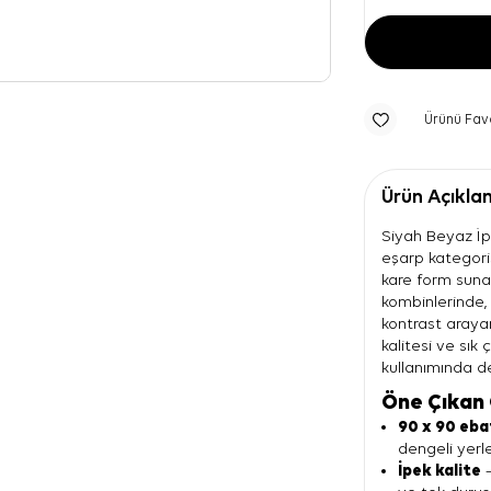
Ürünü Fav
Ürün Açıkla
Siyah Beyaz İp
eşarp kategori
kare form sunan
kombinlerinde,
kontrast arayan 
kalitesi ve sık
kullanımında de
Öne Çıkan 
90 x 90 eba
dengeli yerl
İpek kalite
—