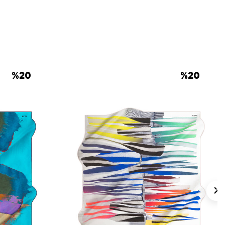
 için ürün etiketindeki talimatları izleyiniz.
 eşarp bakımında nazik temizlik desteği
 Eşarp Şampuanı
tercih edebilirsiniz.
lan Sorular
ngi ölçüdedir?
%
20
%
20
dır?
erle kullanılır?
?