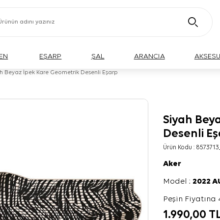
EN
EŞARP
ŞAL
ARANCIA
AKSES
h Beyaz İpek Kare Geometrik Desenli Eşarp
Siyah Bey
Desenli E
Ürün Kodu :
8573713
Aker
Model :
2022 
Peşin Fiyatına 
1.990,00
T