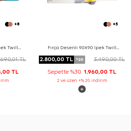
+8
+5
ek Twill
Fırça Desenli 90X90 İpek Twill
Eşarp
.690,01
TL
2.800,00
TL
3.490,00
TL
20
%
5,00
TL
Sepette %30
1.960,00
TL
dirim
2 ve üzeri +% 20 indirim