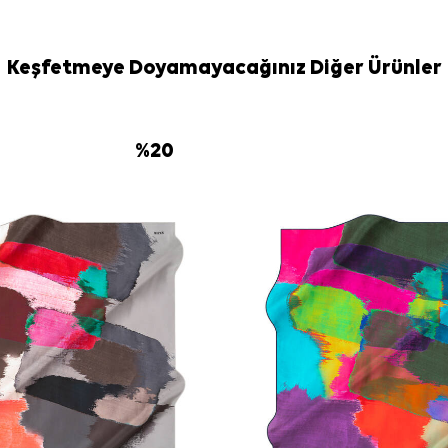
Bakım
Yıkama ve bakım
İpek ve hassas
Keşfetmeye Doyamayacağınız Diğer Ürünler
için
Aker İpek
Sıkça Soru
Bu eşarp ha
%
20
Deseni nasıl
Hangi kombinl
Ürün ipek mi