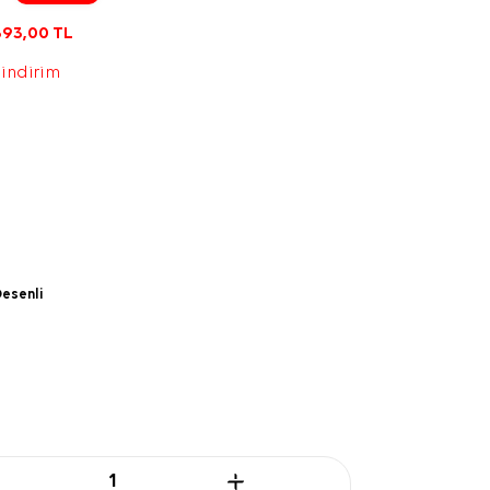
393,00
TL
 indirim
esenli