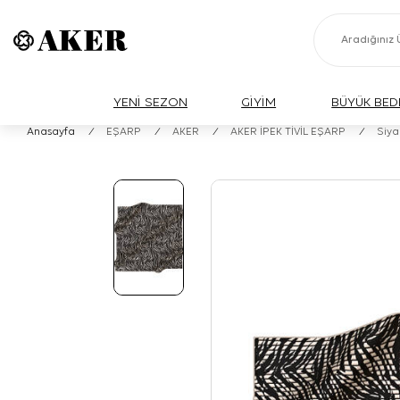
YENİ SEZON
GİYİM
BÜYÜK BED
Anasayfa
/
EŞARP
/
AKER
/
AKER İPEK TİVİL EŞARP
/
Siya