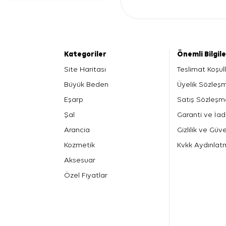
Kategoriler
Önemli Bilgil
Site Haritası
Teslimat Koşull
Büyük Beden
Üyelik Sözleş
Eşarp
Satış Sözleşm
Şal
Garanti ve İad
Arancia
Gizlilik ve Güve
Kozmetik
Kvkk Aydınlat
Aksesuar
Özel Fiyatlar