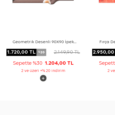
Geometrik Desenli 90X90 İpek
Fırça D
Twill Eşarp
1.720,00
TL
2.149,90
TL
2.950,00
20
%
Sepette %30
1.204,00
TL
Sepet
2 ve üzeri +% 20 indirim
2 ve