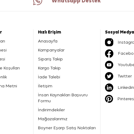
Whatsapp Destek
er
Hızlı Erişim
Sosyal Medya
arı
Anasayfa
İnstagr
mesi
Kampanyalar
Facebo
esi
Sipariş Takip
Youtub
e Koşulları
Kargo Takip
Twitter
nlik
İade Talebi
ma Metni
İletişim
Linkedin
İnsan Kaynakları Başvuru
Pinteres
Formu
İndirimdekiler
Mağazalarımız
Boyner Eşarp Satış Noktaları