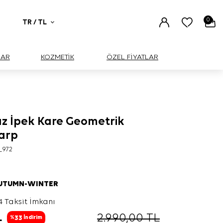
0
TR / TL
UAR
KOZMETİK
ÖZEL FİYATLAR
az İpek Kare Geometrik
şarp
_972
AUTUMN-WINTER
4 Taksit İmkanı
L
2.990,00
TL
33
%
İndirim