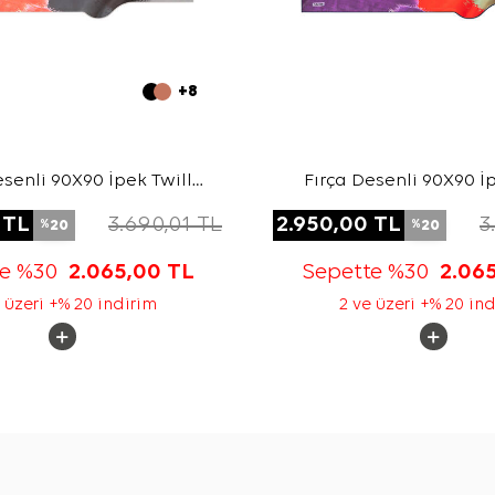
+8
esenli 90X90 İpek Twill
Fırça Desenli 90X90 İp
Eşarp
Eşarp
TL
3.690,01
TL
2.950,00
TL
3
20
20
%
%
te %30
2.065,00
TL
Sepette %30
2.06
 üzeri +% 20 indirim
2 ve üzeri +% 20 in