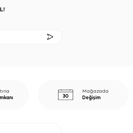
L!
tına
Mağazada
İmkanı
Değişim