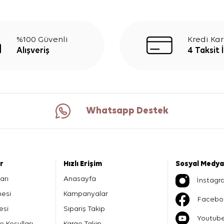
%100 Güvenli
Kredi Kar
Alışveriş
4 Taksit 
Whatsapp Destek
er
Hızlı Erişim
Sosyal Medya
arı
Anasayfa
İnstagr
mesi
Kampanyalar
Facebo
esi
Sipariş Takip
Youtub
e Koşulları
Kargo Takip