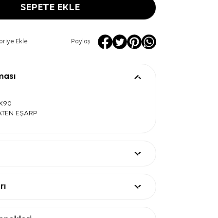
SEPETE EKLE
oriye Ekle
Paylaş
ması
0X90
SATEN EŞARP
rı