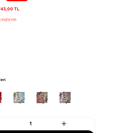
743,00
TL
 indirim
leri