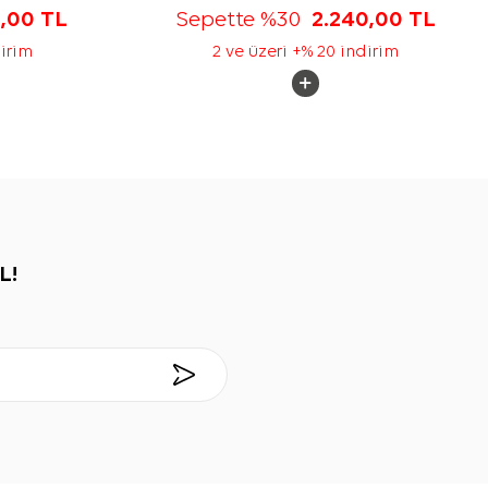
5,00
TL
Sepette %30
2.240,00
TL
dirim
2 ve üzeri +% 20 indirim
L!