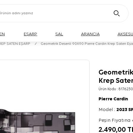
EN
EŞARP
ŞAL
ARANCIA
AKSES
KREP SATEN EŞARP
/
Geometrik Desenli 90X90 Pierre Cardin Krep Saten Eş
Geometrik
Krep Sate
Ürün Kodu :
8176230
Pierre Cardin
Model :
2023 S
Peşin Fiyatına 
2.490,00
T