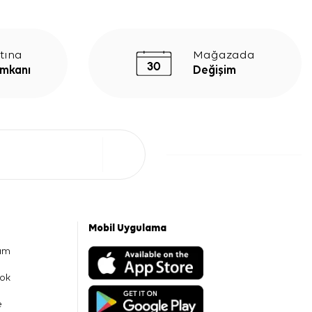
tına
Mağazada
İmkanı
Değişim
Mobil Uygulama
am
ok
e