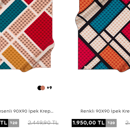
+9
senli 90X90 İpek Krep
Renkli 90X90 İpek Kr
Saten Eşarp
Eşarp
TL
2.449,90
TL
1.950,00
TL
2
20
20
%
%