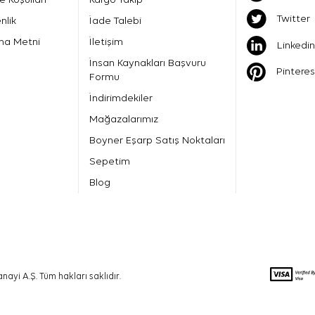
Twitter
nlik
İade Talebi
ma Metni
İletişim
Linkedin
İnsan Kaynakları Başvuru
Pinteres
Formu
İndirimdekiler
Mağazalarımız
Boyner Eşarp Satış Noktaları
Sepetim
Blog
nayi A.Ş. Tüm hakları saklıdır.