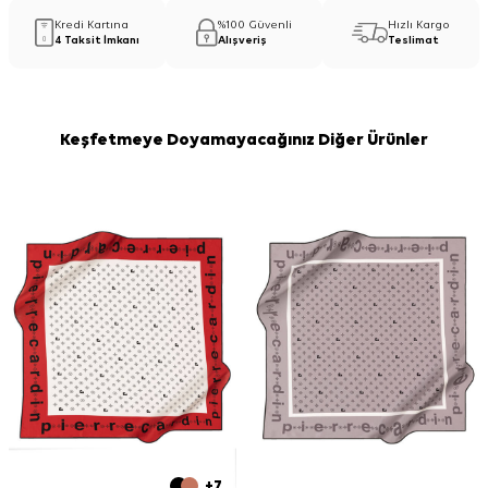
Kredi Kartına
%100 Güvenli
Hızlı Kargo
4 Taksit İmkanı
Alışveriş
Teslimat
Keşfetmeye Doyamayacağınız Diğer Ürünler
+7