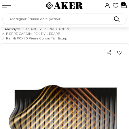
0
Anasayfa
/
EŞARP
/
PIERRE CARDIN
/
PİERRE CARDİN İPEK TİVİL EŞARP
/
Renkli 90X90 Pierre Cardin Tivil Eşarp