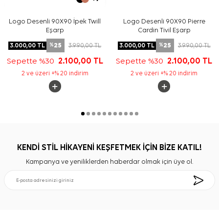
Logo Desenli 90X90 İpek Twill
Logo Desenli 90X90 Pierre
Eşarp
Cardin Tivil Eşarp
25
25
3.000,00
TL
3.990,00
TL
3.000,00
TL
3.990,00
TL
%
%
Sepette %30
2.100,00
TL
Sepette %30
2.100,00
TL
2 ve üzeri +% 20 indirim
2 ve üzeri +% 20 indirim
KENDİ STİL HİKAYENİ KEŞFETMEK İÇİN BİZE KATIL!
Kampanya ve yeniliklerden haberdar olmak için üye ol.