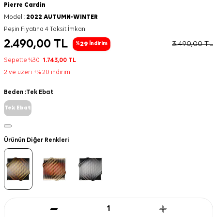
Pierre Cardin
Model :
2022 AUTUMN-WINTER
Peşin Fiyatına 4 Taksit İmkanı
2.490,00
TL
3.490,00
TL
29
%
İndirim
Sepette %30
1.743,00
TL
2 ve üzeri +% 20 indirim
Beden :
Tek Ebat
Tek Ebat
Ürünün Diğer Renkleri